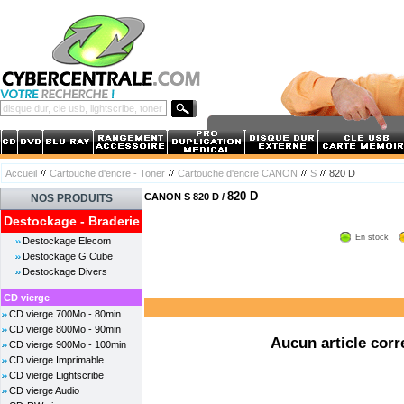
Accueil
Cartouche d'encre - Toner
Cartouche d'encre CANON
S
820 D
820 D
CANON S 820 D /
NOS PRODUITS
Destockage - Braderie
En stock
Destockage Elecom
Destockage G Cube
Destockage Divers
CD vierge
CD vierge 700Mo - 80min
CD vierge 800Mo - 90min
Aucun article corr
CD vierge 900Mo - 100min
CD vierge Imprimable
CD vierge Lightscribe
CD vierge Audio