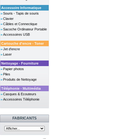
Accessoire Informatique
Souris - Tapis de souris
Clavier
Câbles et Connectique
Sacoche Ordinateur Portable
Accessoires USB
Cartouche d'encre - Toner
Jet d'encre
Laser
Nettoyage - Fourniture
Papier photos
Piles
Produits de Nettoyage
Téléphonie - Multimédia
Casques & Ecouteurs
Accessoires Téléphonie
FABRICANTS