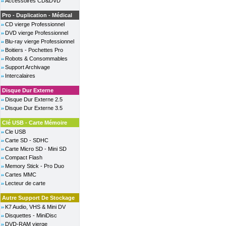
Accessoires CD&DVD
Pro - Duplication - Médical
CD vierge Professionnel
DVD vierge Professionnel
Blu-ray vierge Professionnel
Boitiers - Pochettes Pro
Robots & Consommables
Support Archivage
Intercalaires
Disque Dur Externe
Disque Dur Externe 2.5
Disque Dur Externe 3.5
Clé USB - Carte Mémoire
Cle USB
Carte SD - SDHC
Carte Micro SD - Mini SD
Compact Flash
Memory Stick - Pro Duo
Cartes MMC
Lecteur de carte
Autre Support De Stockage
K7 Audio, VHS & Mini DV
Disquettes - MiniDisc
DVD-RAM vierge