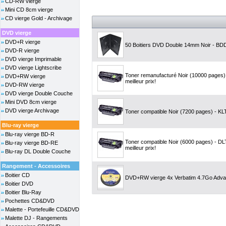
CD-RW vierge
Mini CD 8cm vierge
CD vierge Gold - Archivage
DVD vierge
DVD+R vierge
50 Boitiers DVD Double 14mm Noir - B
DVD-R vierge
DVD vierge Imprimable
DVD vierge Lightscribe
Toner remanufacturé Noir (10000 pages
DVD+RW vierge
meilleur prix!
DVD-RW vierge
DVD vierge Double Couche
Mini DVD 8cm vierge
DVD vierge Archivage
Toner compatible Noir (7200 pages) - KLT
Blu-ray vierge
Blu-ray vierge BD-R
Toner compatible Noir (6000 pages) - D
Blu-ray vierge BD-RE
meilleur prix!
Blu-ray DL Double Couche
Rangement - Accessoires
Boitier CD
DVD+RW vierge 4x Verbatim 4.7Go Adva
Boitier DVD
Boitier Blu-Ray
Pochettes CD&DVD
Malette - Portefeuille CD&DVD
Malette DJ - Rangements