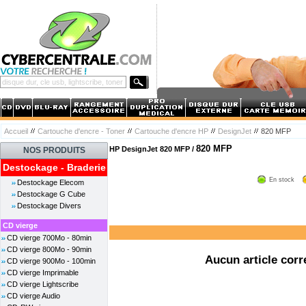
Accueil
Cartouche d'encre - Toner
Cartouche d'encre HP
DesignJet
820 MFP
820 MFP
HP DesignJet 820 MFP /
NOS PRODUITS
Destockage - Braderie
En stock
Destockage Elecom
Destockage G Cube
Destockage Divers
CD vierge
CD vierge 700Mo - 80min
CD vierge 800Mo - 90min
Aucun article corr
CD vierge 900Mo - 100min
CD vierge Imprimable
CD vierge Lightscribe
CD vierge Audio