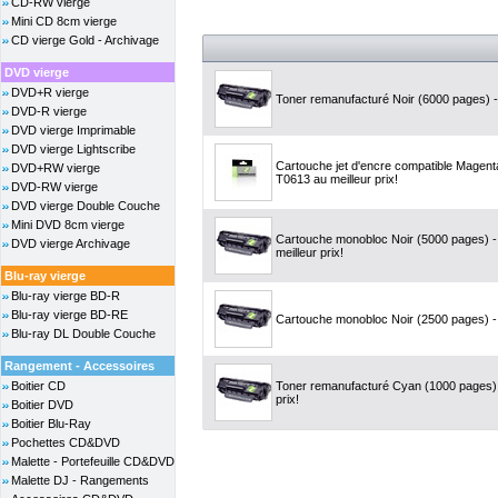
CD-RW vierge
Mini CD 8cm vierge
CD vierge Gold - Archivage
DVD vierge
DVD+R vierge
Toner remanufacturé Noir (6000 pages) -
DVD-R vierge
DVD vierge Imprimable
DVD vierge Lightscribe
Cartouche jet d'encre compatible Magen
DVD+RW vierge
T0613 au meilleur prix!
DVD-RW vierge
DVD vierge Double Couche
Mini DVD 8cm vierge
Cartouche monobloc Noir (5000 pages) 
DVD vierge Archivage
meilleur prix!
Blu-ray vierge
Blu-ray vierge BD-R
Blu-ray vierge BD-RE
Cartouche monobloc Noir (2500 pages) - 
Blu-ray DL Double Couche
Rangement - Accessoires
Boitier CD
Toner remanufacturé Cyan (1000 pages) 
prix!
Boitier DVD
Boitier Blu-Ray
Pochettes CD&DVD
Malette - Portefeuille CD&DVD
Malette DJ - Rangements