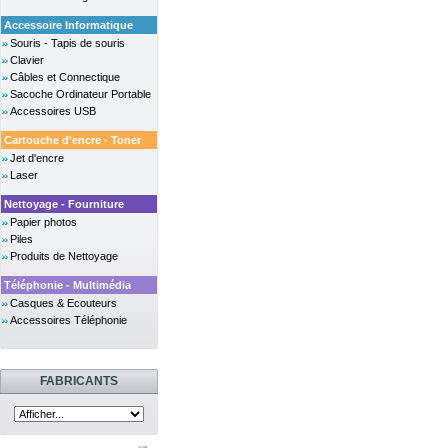
Accessoire Informatique
Souris - Tapis de souris
Clavier
Câbles et Connectique
Sacoche Ordinateur Portable
Accessoires USB
Cartouche d'encre - Toner
Jet d'encre
Laser
Nettoyage - Fourniture
Papier photos
Piles
Produits de Nettoyage
Téléphonie - Multimédia
Casques & Ecouteurs
Accessoires Téléphonie
FABRICANTS