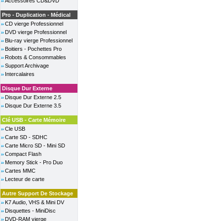
Accessoires CD&DVD
Pro - Duplication - Médical
CD vierge Professionnel
DVD vierge Professionnel
Blu-ray vierge Professionnel
Boitiers - Pochettes Pro
Robots & Consommables
Support Archivage
Intercalaires
Disque Dur Externe
Disque Dur Externe 2.5
Disque Dur Externe 3.5
Clé USB - Carte Mémoire
Cle USB
Carte SD - SDHC
Carte Micro SD - Mini SD
Compact Flash
Memory Stick - Pro Duo
Cartes MMC
Lecteur de carte
Autre Support De Stockage
K7 Audio, VHS & Mini DV
Disquettes - MiniDisc
DVD-RAM vierge