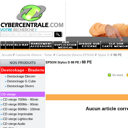
Accueil
Cartouche d'encre - Toner
Cartouche d'encre EPSON
Stylus D
88 PE
88 PE
EPSON Stylus D 88 PE /
NOS PRODUITS
Destockage - Braderie
En stock
Destockage Elecom
Destockage G Cube
Destockage Divers
CD vierge
CD vierge 700Mo - 80min
CD vierge 800Mo - 90min
Aucun article corr
CD vierge 900Mo - 100min
CD vierge Imprimable
CD vierge Lightscribe
CD vierge Audio