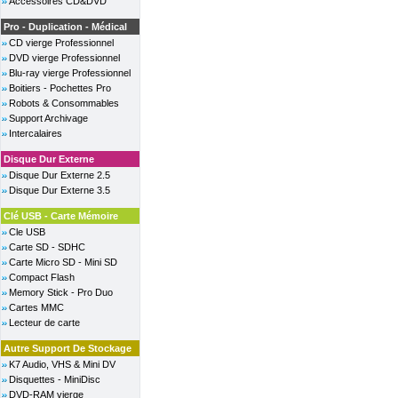
Accessoires CD&DVD
Pro - Duplication - Médical
CD vierge Professionnel
DVD vierge Professionnel
Blu-ray vierge Professionnel
Boitiers - Pochettes Pro
Robots & Consommables
Support Archivage
Intercalaires
Disque Dur Externe
Disque Dur Externe 2.5
Disque Dur Externe 3.5
Clé USB - Carte Mémoire
Cle USB
Carte SD - SDHC
Carte Micro SD - Mini SD
Compact Flash
Memory Stick - Pro Duo
Cartes MMC
Lecteur de carte
Autre Support De Stockage
K7 Audio, VHS & Mini DV
Disquettes - MiniDisc
DVD-RAM vierge