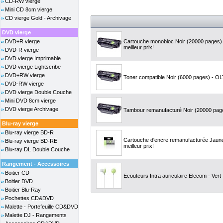
CD-RW vierge
Mini CD 8cm vierge
CD vierge Gold - Archivage
DVD vierge
DVD+R vierge
Cartouche monobloc Noir (20000 pages
meilleur prix!
DVD-R vierge
DVD vierge Imprimable
DVD vierge Lightscribe
DVD+RW vierge
Toner compatible Noir (6000 pages) - OLT
DVD-RW vierge
DVD vierge Double Couche
Mini DVD 8cm vierge
DVD vierge Archivage
Tambour remanufacturé Noir (20000 pages
Blu-ray vierge
Blu-ray vierge BD-R
Cartouche d'encre remanufacturée Jaune
Blu-ray vierge BD-RE
meilleur prix!
Blu-ray DL Double Couche
Rangement - Accessoires
Boitier CD
Ecouteurs Intra auriculaire Elecom - Vert
Boitier DVD
Boitier Blu-Ray
Pochettes CD&DVD
Malette - Portefeuille CD&DVD
Malette DJ - Rangements