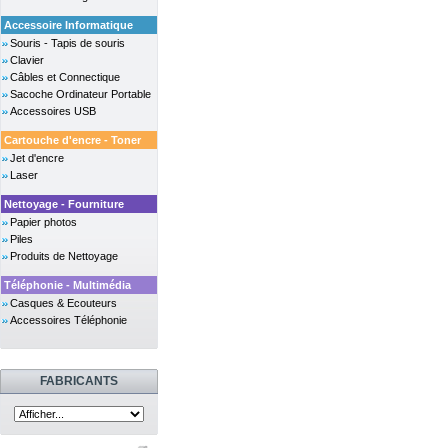
Accessoire Informatique
Souris - Tapis de souris
Clavier
Câbles et Connectique
Sacoche Ordinateur Portable
Accessoires USB
Cartouche d'encre - Toner
Jet d'encre
Laser
Nettoyage - Fourniture
Papier photos
Piles
Produits de Nettoyage
Téléphonie - Multimédia
Casques & Ecouteurs
Accessoires Téléphonie
FABRICANTS