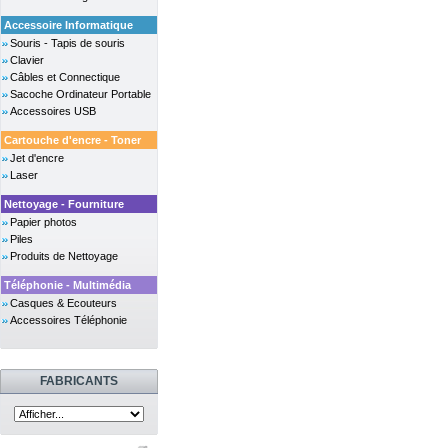
Accessoire Informatique
Souris - Tapis de souris
Clavier
Câbles et Connectique
Sacoche Ordinateur Portable
Accessoires USB
Cartouche d'encre - Toner
Jet d'encre
Laser
Nettoyage - Fourniture
Papier photos
Piles
Produits de Nettoyage
Téléphonie - Multimédia
Casques & Ecouteurs
Accessoires Téléphonie
FABRICANTS