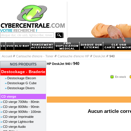
Accueil
Cartouche d'encre - Toner
Cartouche d'encre HP
DeskJet
940
940
HP DeskJet 940 /
NOS PRODUITS
Destockage - Braderie
En stock
Destockage Elecom
Destockage G Cube
Destockage Divers
CD vierge
CD vierge 700Mo - 80min
CD vierge 800Mo - 90min
Aucun article corr
CD vierge 900Mo - 100min
CD vierge Imprimable
CD vierge Lightscribe
CD vierge Audio