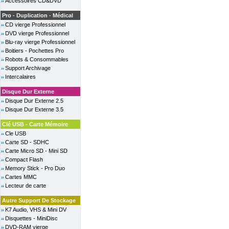
Accessoires CD&DVD
Pro - Duplication - Médical
CD vierge Professionnel
DVD vierge Professionnel
Blu-ray vierge Professionnel
Boitiers - Pochettes Pro
Robots & Consommables
Support Archivage
Intercalaires
Disque Dur Externe
Disque Dur Externe 2.5
Disque Dur Externe 3.5
Clé USB - Carte Mémoire
Cle USB
Carte SD - SDHC
Carte Micro SD - Mini SD
Compact Flash
Memory Stick - Pro Duo
Cartes MMC
Lecteur de carte
Autre Support De Stockage
K7 Audio, VHS & Mini DV
Disquettes - MiniDisc
DVD-RAM vierge