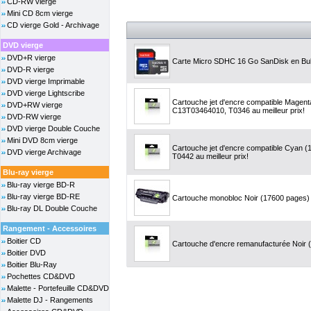
CD-RW vierge
Mini CD 8cm vierge
CD vierge Gold - Archivage
DVD vierge
DVD+R vierge
Carte Micro SDHC 16 Go SanDisk en Bul
DVD-R vierge
DVD vierge Imprimable
DVD vierge Lightscribe
Cartouche jet d'encre compatible Magent
DVD+RW vierge
C13T03464010, T0346 au meilleur prix!
DVD-RW vierge
DVD vierge Double Couche
Mini DVD 8cm vierge
Cartouche jet d'encre compatible Cyan 
DVD vierge Archivage
T0442 au meilleur prix!
Blu-ray vierge
Blu-ray vierge BD-R
Blu-ray vierge BD-RE
Cartouche monobloc Noir (17600 pages) -
Blu-ray DL Double Couche
Rangement - Accessoires
Boitier CD
Cartouche d'encre remanufacturée Noir (3
Boitier DVD
Boitier Blu-Ray
Pochettes CD&DVD
Malette - Portefeuille CD&DVD
Malette DJ - Rangements