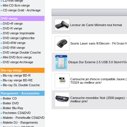
CD-RW vierge
Mini CD 8cm vierge
CD vierge Gold - Archivage
DVD vierge
DVD+R vierge
Lecteur de Carte Mémoire tout format
DVD-R vierge
DVD vierge Imprimable
DVD vierge Lightscribe
DVD+RW vierge
Souris Laser sans fil Elecom - Fit Grast 
DVD-RW vierge
DVD vierge Double Couche
Mini DVD 8cm vierge
DVD vierge Archivage
Disque Dur Externe 2.5 USB 3.0 Store'n'
Blu-ray vierge
Blu-ray vierge BD-R
Cartouche jet d'encre compatible Jaune 
Blu-ray vierge BD-RE
T0324 au meilleur prix!
Blu-ray DL Double Couche
Rangement - Accessoires
Cartouche monobloc Noir (2500 pages) 
Boitier CD
meilleur prix!
Boitier DVD
Boitier Blu-Ray
Pochettes CD&DVD
Malette - Portefeuille CD&DVD
Malette DJ - Rangements