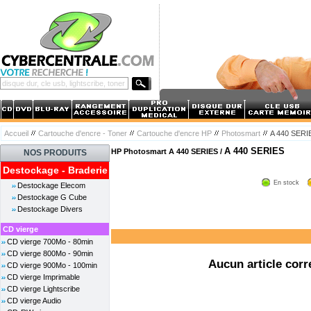
Accueil
Cartouche d'encre - Toner
Cartouche d'encre HP
Photosmart
A 440 SERI
A 440 SERIES
HP Photosmart A 440 SERIES /
NOS PRODUITS
Destockage - Braderie
En stock
Destockage Elecom
Destockage G Cube
Destockage Divers
CD vierge
CD vierge 700Mo - 80min
CD vierge 800Mo - 90min
Aucun article corr
CD vierge 900Mo - 100min
CD vierge Imprimable
CD vierge Lightscribe
CD vierge Audio