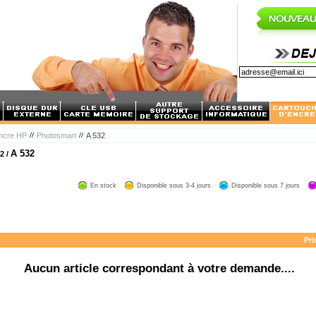
encre HP
Photosmart
A 532
A 532
2 /
En stock
Disponible sous 3-4 jours
Disponible sous 7 jours
Pri
Aucun article correspondant à votre demande....