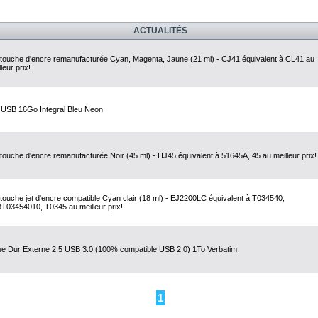
ACTUALITÉS
touche d'encre remanufacturée Cyan, Magenta, Jaune (21 ml) - CJ41 équivalent à CL41 au
leur prix!
 USB 16Go Integral Bleu Neon
touche d'encre remanufacturée Noir (45 ml) - HJ45 équivalent à 51645A, 45 au meilleur prix!
touche jet d'encre compatible Cyan clair (18 ml) - EJ2200LC équivalent à T034540,
T03454010, T0345 au meilleur prix!
ue Dur Externe 2.5 USB 3.0 (100% compatible USB 2.0) 1To Verbatim
1