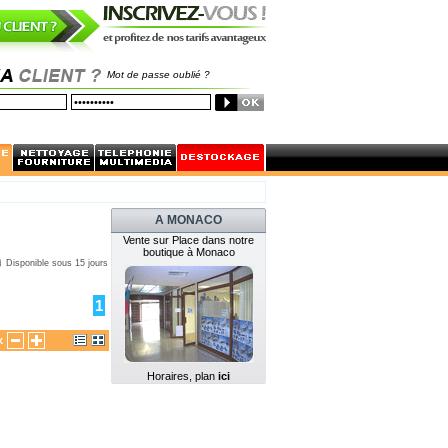
Mot de passe oublié ?
A MONACO
Vente sur Place dans notre
boutique à Monaco
Disponible sous 15 jours
1
x
Horaires, plan
ici