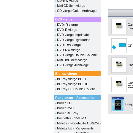
CD-RW vierge
Mini CD 8cm vierge
CD vierge Gold - Archivage
DVD vierge
DVD+R vierge
Car
meil
DVD-R vierge
DVD vierge Imprimable
DVD vierge Lightscribe
DVD+RW vierge
Clé
DVD-RW vierge
DVD vierge Double Couche
Mini DVD 8cm vierge
DVD vierge Archivage
Car
Blu-ray vierge
Blu-ray vierge BD-R
Car
Blu-ray vierge BD-RE
C13
Blu-ray DL Double Couche
Rangement - Accessoires
Boitier CD
Disq
Boitier DVD
Boitier Blu-Ray
Pochettes CD&DVD
Malette - Portefeuille CD&DVD
Malette DJ - Rangements