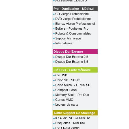
Accessoires CD&DVD
Pro - Duplication - Médical
CD vierge Professionnel
DVD vierge Professionnel
Blu-ray vierge Professionnel
Boitiers - Pochettes Pro
Robots & Consommables
Support Archivage
Intercalaires
Disque Dur Externe
Disque Dur Externe 2.5
Disque Dur Externe 3.5
Clé USB - Carte Mémoire
Cle USB
Carte SD - SDHC
Carte Micro SD - Mini SD
Compact Flash
Memory Stick - Pro Duo
Cartes MMC
Lecteur de carte
Autre Support De Stockage
K7 Audio, VHS & Mini DV
Disquettes - MiniDisc
DVD-RAM vierge