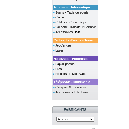
Accessoire Informatique
Souris - Tapis de souris
Clavier
Câbles et Connectique
Sacoche Ordinateur Portable
Accessoires USB
Cartouche d'encre - Toner
Jet d'encre
Laser
Nettoyage - Fourniture
Papier photos
Piles
Produits de Nettoyage
Téléphonie - Multimédia
Casques & Ecouteurs
Accessoires Téléphonie
FABRICANTS