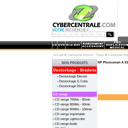
Accueil
Cartouche d'encre - Toner
Cartouche d'
HP Photosmart A 53
NOS PRODUITS
Destockage - Braderie
Destockage Elecom
Destockage G Cube
Destockage Divers
CD vierge
CD vierge 700Mo - 80min
CD vierge 800Mo - 90min
CD vierge 900Mo - 100min
CD vierge Imprimable
CD vierge Lightscribe
CD vierge Audio