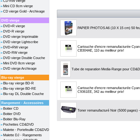
CD-RW vierge
Mini CD 8cm vierge
CD vierge Gold - Archivage
DVD vierge
DVD+R vierge
PAPIER PHOTOS A6 (10 X 15 cm) 50 feuill
DVD-R vierge
DVD vierge Imprimable
DVD vierge Lightscribe
Cartouche d'encre remanufacturée Cyan,
DVD+RW vierge
CB304AE, 110 au meilleur prix!
DVD-RW vierge
DVD vierge Double Couche
Mini DVD 8cm vierge
DVD vierge Archivage
Tube de reparation Media-Range pour CD&
Blu-ray vierge
Blu-ray vierge BD-R
Cartouche d'encre remanufacturée Cyan,
Blu-ray vierge BD-RE
C9361EE, 342 au meilleur prix!
Blu-ray DL Double Couche
Rangement - Accessoires
Boitier CD
Toner remanufacturé Noir (5000 pages) -
Boitier DVD
Boitier Blu-Ray
Pochettes CD&DVD
Malette - Portefeuille CD&DVD
Malette DJ - Rangements