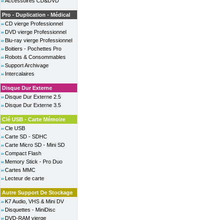
Accessoires CD&DVD
Pro - Duplication - Médical
CD vierge Professionnel
DVD vierge Professionnel
Blu-ray vierge Professionnel
Boitiers - Pochettes Pro
Robots & Consommables
Support Archivage
Intercalaires
Disque Dur Externe
Disque Dur Externe 2.5
Disque Dur Externe 3.5
Clé USB - Carte Mémoire
Cle USB
Carte SD - SDHC
Carte Micro SD - Mini SD
Compact Flash
Memory Stick - Pro Duo
Cartes MMC
Lecteur de carte
Autre Support De Stockage
K7 Audio, VHS & Mini DV
Disquettes - MiniDisc
DVD-RAM vierge