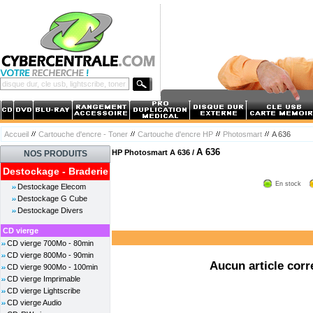
Accueil
Cartouche d'encre - Toner
Cartouche d'encre HP
Photosmart
A 636
A 636
HP Photosmart A 636 /
NOS PRODUITS
Destockage - Braderie
En stock
Destockage Elecom
Destockage G Cube
Destockage Divers
CD vierge
CD vierge 700Mo - 80min
CD vierge 800Mo - 90min
Aucun article corr
CD vierge 900Mo - 100min
CD vierge Imprimable
CD vierge Lightscribe
CD vierge Audio