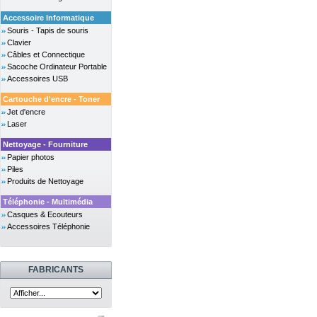
Accessoire Informatique
Souris - Tapis de souris
Clavier
Câbles et Connectique
Sacoche Ordinateur Portable
Accessoires USB
Cartouche d'encre - Toner
Jet d'encre
Laser
Nettoyage - Fourniture
Papier photos
Piles
Produits de Nettoyage
Téléphonie - Multimédia
Casques & Ecouteurs
Accessoires Téléphonie
FABRICANTS