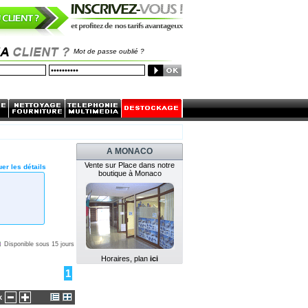
Mot de passe oublié ?
A MONACO
Vente sur Place dans notre
er les détails
boutique à Monaco
Disponible sous 15 jours
Horaires, plan
ici
1
x