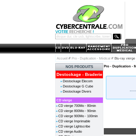
Accueil
Pro - Duplication - Médical
Blu-ray vierge
Pro - Duplication - 
NOS PRODUITS
Destockage - Braderie
Destockage Elecom
Destockage G Cube
Destockage Divers
CD vierge
CD vierge 700Mo - 80min
CD vierge 800Mo - 90min
CD vierge 900Mo - 100min
CD vierge Imprimable
CD vierge Lightscribe
CD vierge Audio