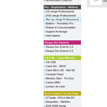
Accessoires CD&DVD
CB3
Pro - Duplication - Médical
CD vierge Professionnel
DVD vierge Professionnel
Blu-ray vierge Professionnel
Boitiers - Pochettes Pro
Robots & Consommables
Support Archivage
Intercalaires
Disque Dur Externe
Disque Dur Externe 2.5
Disque Dur Externe 3.5
Clé USB - Carte Mémoire
Cle USB
Carte SD - SDHC
Carte Micro SD - Mini SD
Compact Flash
Memory Stick - Pro Duo
Cartes MMC
Lecteur de carte
Autre Support De Stockage
K7 Audio, VHS & Mini DV
Disquettes - MiniDisc
DVD-RAM vierge