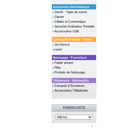
Accessoire Informatique
Souris - Tapis de souris
Clavier
Câbles et Connectique
Sacoche Ordinateur Portable
Accessoires USB
Cartouche d'encre - Toner
Jet d'encre
Laser
Nettoyage - Fourniture
Papier photos
Piles
Produits de Nettoyage
Téléphonie - Multimédia
Casques & Ecouteurs
Accessoires Téléphonie
FABRICANTS