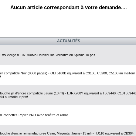
Aucun article correspondant à votre demande....
ACTUALITÉS
RW vierge 8-10x 700Mo DatalifePlus Verbatim en Spindle 10 pcs
er compatible Noir (8000 pages) - OLT5100B équivalent à C3100, C3200, C5100 au meilleur
!
touche jet d'encre compatible Jaune (13 ml) - EJRX700Y équivalent à T559440, C13T55944
94 au meilleur prix!
0 Pochettes Papier PRO avec fenêtre et rabat
touche d'encre remanufacturée Cyan, Magenta, Jaune (13 ml) - HJ110 équivalent à CB304,