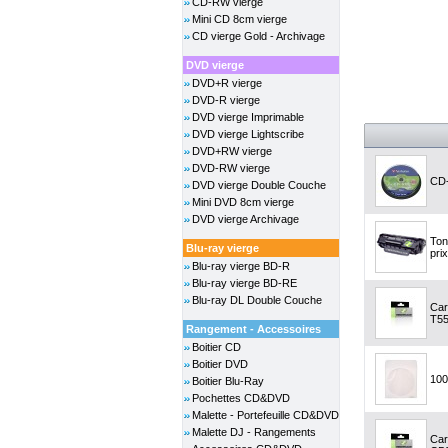
CD-RW vierge
Mini CD 8cm vierge
CD vierge Gold - Archivage
DVD vierge
DVD+R vierge
DVD-R vierge
DVD vierge Imprimable
DVD vierge Lightscribe
DVD+RW vierge
DVD-RW vierge
CD-
DVD vierge Double Couche
Mini DVD 8cm vierge
DVD vierge Archivage
Ton
Blu-ray vierge
prix
Blu-ray vierge BD-R
Blu-ray vierge BD-RE
Blu-ray DL Double Couche
Car
T55
Rangement - Accessoires
Boitier CD
Boitier DVD
100
Boitier Blu-Ray
Pochettes CD&DVD
Malette - Portefeuille CD&DVD
Malette DJ - Rangements
Car