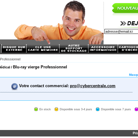
 Professionnel
Blu-ray vierge Professionnel
Médical /
Masqu
Votre contact commercial:
pro@cybercentrale.com
En stock
Disponible sous 3-4 jours
Disponible sous 7 jours
Pri