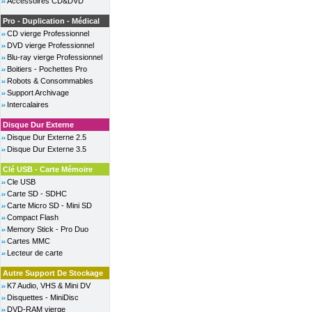
Accessoires CD&DVD
Pro - Duplication - Médical
CD vierge Professionnel
DVD vierge Professionnel
Blu-ray vierge Professionnel
Boitiers - Pochettes Pro
Robots & Consommables
Support Archivage
Intercalaires
Disque Dur Externe
Disque Dur Externe 2.5
Disque Dur Externe 3.5
Clé USB - Carte Mémoire
Cle USB
Carte SD - SDHC
Carte Micro SD - Mini SD
Compact Flash
Memory Stick - Pro Duo
Cartes MMC
Lecteur de carte
Autre Support De Stockage
K7 Audio, VHS & Mini DV
Disquettes - MiniDisc
DVD-RAM vierge