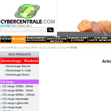
Accueil
Blu-ray vierge
Blu-ray DL Double Couche
43746
NOS PRODUITS
Destockage - Braderie
Arti
Destockage Elecom
Destockage G Cube
Destockage Divers
CD vierge
CD vierge 700Mo - 80min
CD vierge 800Mo - 90min
CD vierge 900Mo - 100min
CD vierge Imprimable
CD vierge Lightscribe
CD vierge Audio