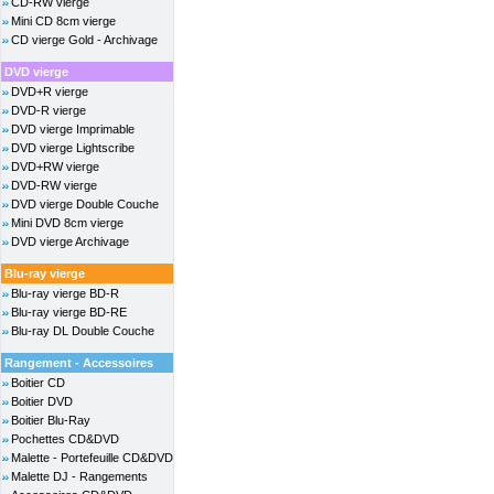
CD-RW vierge
Mini CD 8cm vierge
CD vierge Gold - Archivage
DVD vierge
DVD+R vierge
DVD-R vierge
DVD vierge Imprimable
DVD vierge Lightscribe
DVD+RW vierge
DVD-RW vierge
DVD vierge Double Couche
Mini DVD 8cm vierge
DVD vierge Archivage
Blu-ray vierge
Blu-ray vierge BD-R
Blu-ray vierge BD-RE
Blu-ray DL Double Couche
Rangement - Accessoires
Boitier CD
Boitier DVD
Boitier Blu-Ray
Pochettes CD&DVD
Malette - Portefeuille CD&DVD
Malette DJ - Rangements