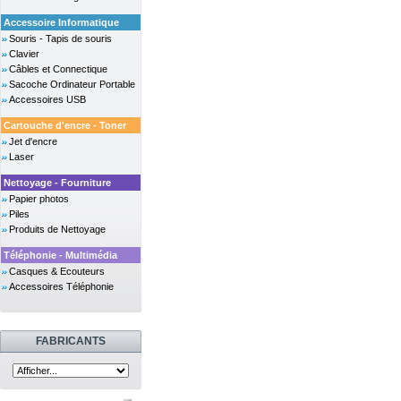
Accessoire Informatique
Souris - Tapis de souris
Clavier
Câbles et Connectique
Sacoche Ordinateur Portable
Accessoires USB
Cartouche d'encre - Toner
Jet d'encre
Laser
Nettoyage - Fourniture
Papier photos
Piles
Produits de Nettoyage
Téléphonie - Multimédia
Casques & Ecouteurs
Accessoires Téléphonie
FABRICANTS