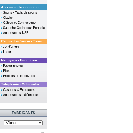
Accessoire Informatique
Souris - Tapis de souris
Clavier
Câbles et Connectique
Sacoche Ordinateur Portable
Accessoires USB
Cartouche d'encre - Toner
Jet d'encre
Laser
Nettoyage - Fourniture
Papier photos
Piles
Produits de Nettoyage
Téléphonie - Multimédia
Casques & Ecouteurs
Accessoires Téléphonie
FABRICANTS