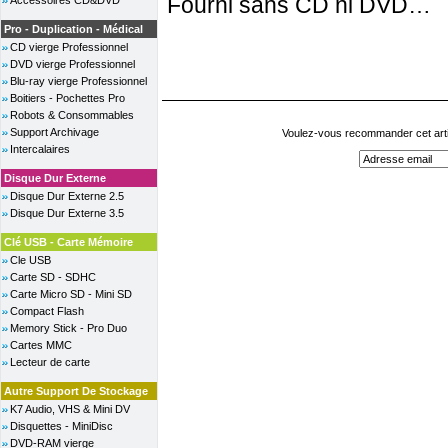
Fourni sans CD ni DVD…
Accessoires CD&DVD
Pro - Duplication - Médical
CD vierge Professionnel
DVD vierge Professionnel
Blu-ray vierge Professionnel
Boitiers - Pochettes Pro
Robots & Consommables
Support Archivage
Voulez-vous recommander cet arti
Intercalaires
Disque Dur Externe
Disque Dur Externe 2.5
Disque Dur Externe 3.5
Clé USB - Carte Mémoire
Cle USB
Carte SD - SDHC
Carte Micro SD - Mini SD
Compact Flash
Memory Stick - Pro Duo
Cartes MMC
Lecteur de carte
Autre Support De Stockage
K7 Audio, VHS & Mini DV
Disquettes - MiniDisc
DVD-RAM vierge