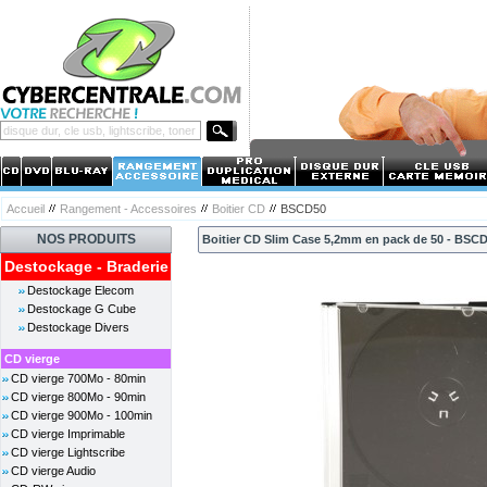
Accueil
Rangement - Accessoires
Boitier CD
BSCD50
NOS PRODUITS
Boitier CD Slim Case 5,2mm en pack de 50 - BSC
Destockage - Braderie
Destockage Elecom
Destockage G Cube
Destockage Divers
CD vierge
CD vierge 700Mo - 80min
CD vierge 800Mo - 90min
CD vierge 900Mo - 100min
CD vierge Imprimable
CD vierge Lightscribe
CD vierge Audio