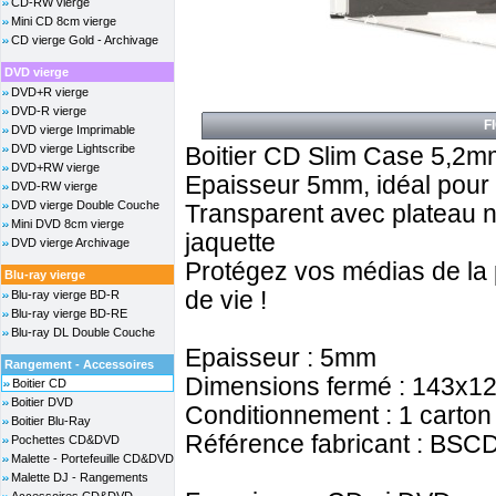
CD-RW vierge
Mini CD 8cm vierge
CD vierge Gold - Archivage
DVD vierge
DVD+R vierge
DVD-R vierge
F
DVD vierge Imprimable
DVD vierge Lightscribe
Boitier CD Slim Case 5,2m
DVD+RW vierge
Epaisseur 5mm, idéal pour 
DVD-RW vierge
DVD vierge Double Couche
Transparent avec plateau n
Mini DVD 8cm vierge
jaquette
DVD vierge Archivage
Protégez vos médias de la
Blu-ray vierge
de vie !
Blu-ray vierge BD-R
Blu-ray vierge BD-RE
Blu-ray DL Double Couche
Epaisseur : 5mm
Rangement - Accessoires
Dimensions fermé : 143x
Boitier CD
Boitier DVD
Conditionnement : 1 carton 
Boitier Blu-Ray
Référence fabricant : BSC
Pochettes CD&DVD
Malette - Portefeuille CD&DVD
Malette DJ - Rangements