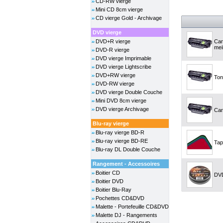
CD-RW vierge
Mini CD 8cm vierge
CD vierge Gold - Archivage
DVD vierge
DVD+R vierge
Car
meil
DVD-R vierge
DVD vierge Imprimable
DVD vierge Lightscribe
DVD+RW vierge
Ton
DVD-RW vierge
DVD vierge Double Couche
Mini DVD 8cm vierge
DVD vierge Archivage
Car
Blu-ray vierge
Blu-ray vierge BD-R
Blu-ray vierge BD-RE
Tap
Blu-ray DL Double Couche
Rangement - Accessoires
Boitier CD
DVD
Boitier DVD
Boitier Blu-Ray
Pochettes CD&DVD
Malette - Portefeuille CD&DVD
Malette DJ - Rangements