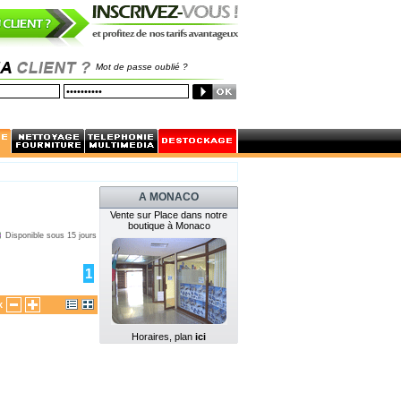
Mot de passe oublié ?
A MONACO
Vente sur Place dans notre
boutique à Monaco
Disponible sous 15 jours
1
x
Horaires, plan
ici