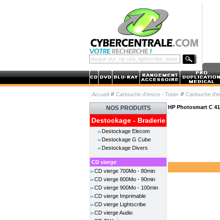
Accueil
Cartouche d'encre - Toner
Cartouche d'
HP Photosmart C 41
NOS PRODUITS
Destockage - Braderie
Destockage Elecom
Destockage G Cube
Destockage Divers
CD vierge
CD vierge 700Mo - 80min
CD vierge 800Mo - 90min
CD vierge 900Mo - 100min
CD vierge Imprimable
CD vierge Lightscribe
CD vierge Audio