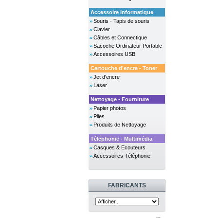
Accessoire Informatique
Souris - Tapis de souris
Clavier
Câbles et Connectique
Sacoche Ordinateur Portable
Accessoires USB
Cartouche d'encre - Toner
Jet d'encre
Laser
Nettoyage - Fourniture
Papier photos
Piles
Produits de Nettoyage
Téléphonie - Multimédia
Casques & Ecouteurs
Accessoires Téléphonie
FABRICANTS