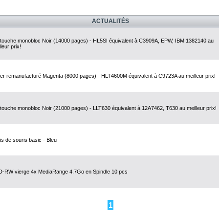
ACTUALITÉS
touche monobloc Noir (14000 pages) - HL5SI équivalent à C3909A, EPW, IBM 1382140 au
leur prix!
er remanufacturé Magenta (8000 pages) - HLT4600M équivalent à C9723A au meilleur prix!
touche monobloc Noir (21000 pages) - LLT630 équivalent à 12A7462, T630 au meilleur prix!
is de souris basic - Bleu
-RW vierge 4x MediaRange 4.7Go en Spindle 10 pcs
1