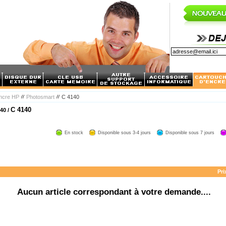
encre HP
Photosmart
C 4140
C 4140
40 /
En stock
Disponible sous 3-4 jours
Disponible sous 7 jours
Pri
Aucun article correspondant à votre demande....