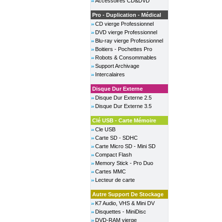
Accessoires CD&DVD
Pro - Duplication - Médical
CD vierge Professionnel
DVD vierge Professionnel
Blu-ray vierge Professionnel
Boitiers - Pochettes Pro
Robots & Consommables
Support Archivage
Intercalaires
Disque Dur Externe
Disque Dur Externe 2.5
Disque Dur Externe 3.5
Clé USB - Carte Mémoire
Cle USB
Carte SD - SDHC
Carte Micro SD - Mini SD
Compact Flash
Memory Stick - Pro Duo
Cartes MMC
Lecteur de carte
Autre Support De Stockage
K7 Audio, VHS & Mini DV
Disquettes - MiniDisc
DVD-RAM vierge