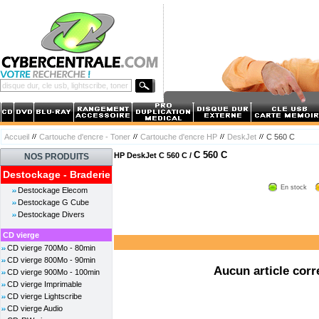
Accueil
Cartouche d'encre - Toner
Cartouche d'encre HP
DeskJet
C 560 C
C 560 C
HP DeskJet C 560 C /
NOS PRODUITS
Destockage - Braderie
En stock
Destockage Elecom
Destockage G Cube
Destockage Divers
CD vierge
CD vierge 700Mo - 80min
CD vierge 800Mo - 90min
Aucun article corr
CD vierge 900Mo - 100min
CD vierge Imprimable
CD vierge Lightscribe
CD vierge Audio