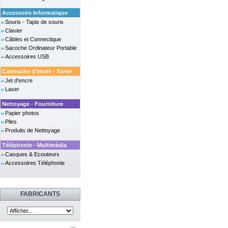
Accessoire Informatique
Souris - Tapis de souris
Clavier
Câbles et Connectique
Sacoche Ordinateur Portable
Accessoires USB
Cartouche d'encre - Toner
Jet d'encre
Laser
Nettoyage - Fourniture
Papier photos
Piles
Produits de Nettoyage
Téléphonie - Multimédia
Casques & Ecouteurs
Accessoires Téléphonie
FABRICANTS