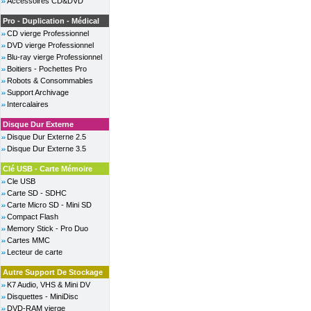
Accessoires CD&DVD
Pro - Duplication - Médical
CD vierge Professionnel
DVD vierge Professionnel
Blu-ray vierge Professionnel
Boitiers - Pochettes Pro
Robots & Consommables
Support Archivage
Intercalaires
Disque Dur Externe
Disque Dur Externe 2.5
Disque Dur Externe 3.5
Clé USB - Carte Mémoire
Cle USB
Carte SD - SDHC
Carte Micro SD - Mini SD
Compact Flash
Memory Stick - Pro Duo
Cartes MMC
Lecteur de carte
Autre Support De Stockage
K7 Audio, VHS & Mini DV
Disquettes - MiniDisc
DVD-RAM vierge