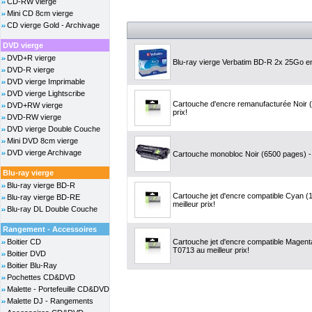
CD-RW vierge
Mini CD 8cm vierge
CD vierge Gold - Archivage
DVD vierge
DVD+R vierge
Blu-ray vierge Verbatim BD-R 2x 25Go e
DVD-R vierge
DVD vierge Imprimable
DVD vierge Lightscribe
Cartouche d'encre remanufacturée Noir (
DVD+RW vierge
prix!
DVD-RW vierge
DVD vierge Double Couche
Mini DVD 8cm vierge
DVD vierge Archivage
Cartouche monobloc Noir (6500 pages) - 
Blu-ray vierge
Blu-ray vierge BD-R
Cartouche jet d'encre compatible Cyan (
Blu-ray vierge BD-RE
meilleur prix!
Blu-ray DL Double Couche
Rangement - Accessoires
Boitier CD
Cartouche jet d'encre compatible Magen
T0713 au meilleur prix!
Boitier DVD
Boitier Blu-Ray
Pochettes CD&DVD
Malette - Portefeuille CD&DVD
Malette DJ - Rangements