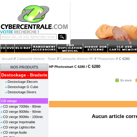
Accueil
Cartouche d'encre - Toner
Cartouche d'encre HP
Photosmart
C 6280
C 6280
HP Photosmart C 6280 /
NOS PRODUITS
Destockage - Braderie
En stock
Destockage Elecom
Destockage G Cube
Destockage Divers
CD vierge
CD vierge 700Mo - 80min
CD vierge 800Mo - 90min
Aucun article corr
CD vierge 900Mo - 100min
CD vierge Imprimable
CD vierge Lightscribe
CD vierge Audio