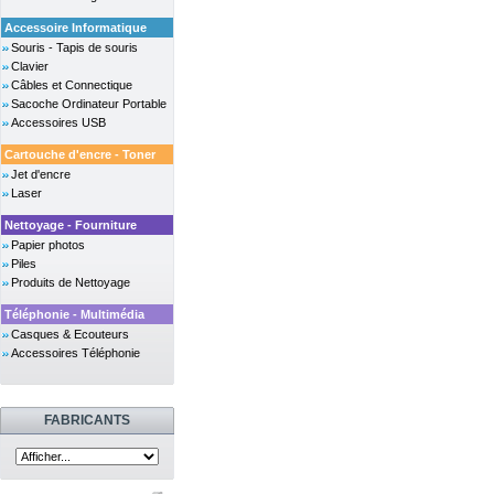
Accessoire Informatique
Souris - Tapis de souris
Clavier
Câbles et Connectique
Sacoche Ordinateur Portable
Accessoires USB
Cartouche d'encre - Toner
Jet d'encre
Laser
Nettoyage - Fourniture
Papier photos
Piles
Produits de Nettoyage
Téléphonie - Multimédia
Casques & Ecouteurs
Accessoires Téléphonie
FABRICANTS