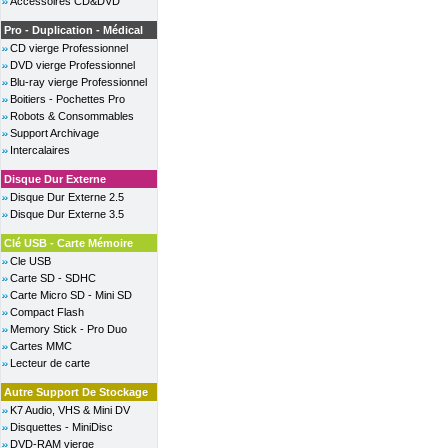
Accessoires CD&DVD
Pro - Duplication - Médical
CD vierge Professionnel
DVD vierge Professionnel
Blu-ray vierge Professionnel
Boitiers - Pochettes Pro
Robots & Consommables
Support Archivage
Intercalaires
Disque Dur Externe
Disque Dur Externe 2.5
Disque Dur Externe 3.5
Clé USB - Carte Mémoire
Cle USB
Carte SD - SDHC
Carte Micro SD - Mini SD
Compact Flash
Memory Stick - Pro Duo
Cartes MMC
Lecteur de carte
Autre Support De Stockage
K7 Audio, VHS & Mini DV
Disquettes - MiniDisc
DVD-RAM vierge