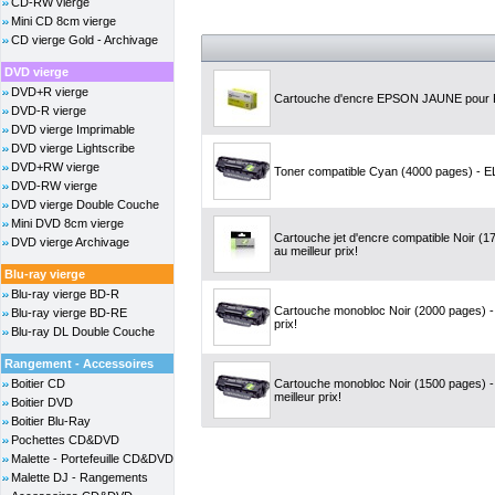
CD-RW vierge
Mini CD 8cm vierge
CD vierge Gold - Archivage
DVD vierge
DVD+R vierge
Cartouche d'encre EPSON JAUNE pour 
DVD-R vierge
DVD vierge Imprimable
DVD vierge Lightscribe
DVD+RW vierge
Toner compatible Cyan (4000 pages) - EL
DVD-RW vierge
DVD vierge Double Couche
Mini DVD 8cm vierge
Cartouche jet d'encre compatible Noir (
DVD vierge Archivage
au meilleur prix!
Blu-ray vierge
Blu-ray vierge BD-R
Cartouche monobloc Noir (2000 pages) -
Blu-ray vierge BD-RE
prix!
Blu-ray DL Double Couche
Rangement - Accessoires
Boitier CD
Cartouche monobloc Noir (1500 pages)
meilleur prix!
Boitier DVD
Boitier Blu-Ray
Pochettes CD&DVD
Malette - Portefeuille CD&DVD
Malette DJ - Rangements