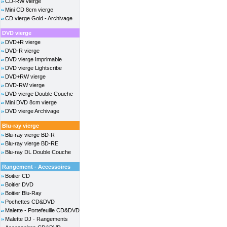
CD-RW vierge
Mini CD 8cm vierge
CD vierge Gold - Archivage
DVD vierge
DVD+R vierge
DVD-R vierge
DVD vierge Imprimable
DVD vierge Lightscribe
DVD+RW vierge
DVD-RW vierge
DVD vierge Double Couche
Mini DVD 8cm vierge
DVD vierge Archivage
Blu-ray vierge
Blu-ray vierge BD-R
Blu-ray vierge BD-RE
Blu-ray DL Double Couche
Rangement - Accessoires
Boitier CD
Boitier DVD
Boitier Blu-Ray
Pochettes CD&DVD
Malette - Portefeuille CD&DVD
Malette DJ - Rangements