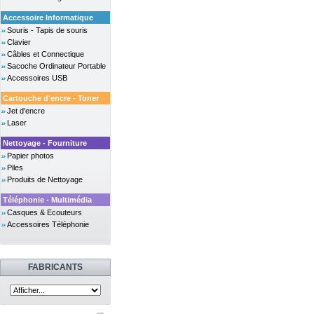
Accessoire Informatique
Souris - Tapis de souris
Clavier
Câbles et Connectique
Sacoche Ordinateur Portable
Accessoires USB
Cartouche d'encre - Toner
Jet d'encre
Laser
Nettoyage - Fourniture
Papier photos
Piles
Produits de Nettoyage
Téléphonie - Multimédia
Casques & Ecouteurs
Accessoires Téléphonie
FABRICANTS