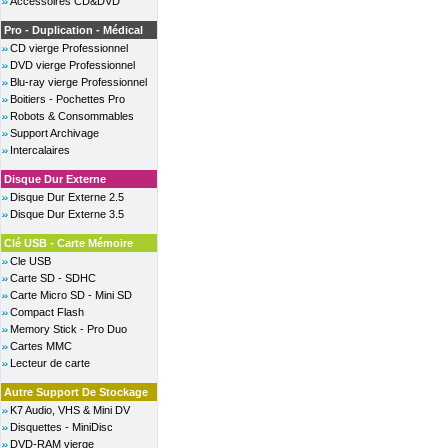
Accessoires CD&DVD
Pro - Duplication - Médical
CD vierge Professionnel
DVD vierge Professionnel
Blu-ray vierge Professionnel
Boitiers - Pochettes Pro
Robots & Consommables
Support Archivage
Intercalaires
Disque Dur Externe
Disque Dur Externe 2.5
Disque Dur Externe 3.5
Clé USB - Carte Mémoire
Cle USB
Carte SD - SDHC
Carte Micro SD - Mini SD
Compact Flash
Memory Stick - Pro Duo
Cartes MMC
Lecteur de carte
Autre Support De Stockage
K7 Audio, VHS & Mini DV
Disquettes - MiniDisc
DVD-RAM vierge