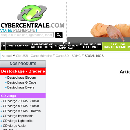
Accueil
Clé USB - Carte Mémoire
Carte SD - SDHC
SDSAN16GB
NOS PRODUITS
Destockage - Braderie
Arti
Destockage Elecom
Destockage G Cube
Destockage Divers
CD vierge
CD vierge 700Mo - 80min
CD vierge 800Mo - 90min
CD vierge 900Mo - 100min
CD vierge Imprimable
CD vierge Lightscribe
CD vierge Audio