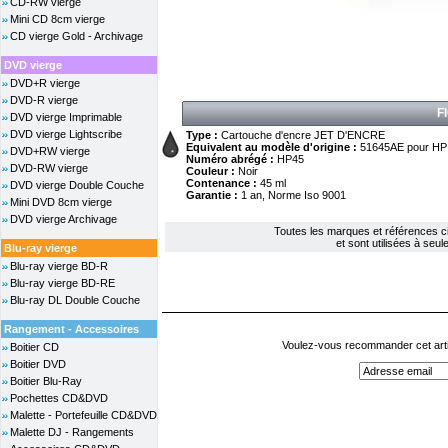
CD-RW vierge
Mini CD 8cm vierge
CD vierge Gold - Archivage
DVD vierge
DVD+R vierge
DVD-R vierge
F
DVD vierge Imprimable
DVD vierge Lightscribe
Type :
Cartouche d'encre JET D'ENCRE
Equivalent au modèle d'origine :
51645AE pour HP
DVD+RW vierge
Numéro abrégé :
HP45
DVD-RW vierge
Couleur :
Noir
Contenance :
45 ml
DVD vierge Double Couche
Garantie :
1 an, Norme Iso 9001
Mini DVD 8cm vierge
DVD vierge Archivage
Toutes les marques et références cit
et sont utilisées à seule 
Blu-ray vierge
Blu-ray vierge BD-R
Blu-ray vierge BD-RE
Blu-ray DL Double Couche
Rangement - Accessoires
Voulez-vous recommander cet arti
Boitier CD
Boitier DVD
Boitier Blu-Ray
Pochettes CD&DVD
Malette - Portefeuille CD&DVD
Malette DJ - Rangements