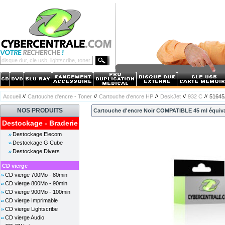
Accueil
Cartouche d'encre - Toner
Cartouche d'encre HP
DeskJet
932 C
5164
NOS PRODUITS
Cartouche d'encre Noir COMPATIBLE 45 ml équiva
Destockage - Braderie
Destockage Elecom
Destockage G Cube
Destockage Divers
CD vierge
CD vierge 700Mo - 80min
CD vierge 800Mo - 90min
CD vierge 900Mo - 100min
CD vierge Imprimable
CD vierge Lightscribe
CD vierge Audio