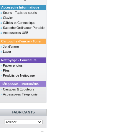
Accessoire Informatique
Souris - Tapis de souris
Clavier
Câbles et Connectique
Sacoche Ordinateur Portable
Accessoires USB
Cartouche d'encre - Toner
Jet d'encre
Laser
Nettoyage - Fourniture
Papier photos
Piles
Produits de Nettoyage
Téléphonie - Multimédia
Casques & Ecouteurs
Accessoires Téléphonie
FABRICANTS