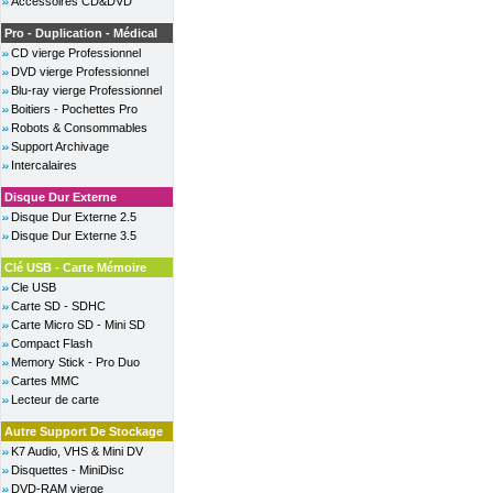
Accessoires CD&DVD
Pro - Duplication - Médical
CD vierge Professionnel
DVD vierge Professionnel
Blu-ray vierge Professionnel
Boitiers - Pochettes Pro
Robots & Consommables
Support Archivage
Intercalaires
Disque Dur Externe
Disque Dur Externe 2.5
Disque Dur Externe 3.5
Clé USB - Carte Mémoire
Cle USB
Carte SD - SDHC
Carte Micro SD - Mini SD
Compact Flash
Memory Stick - Pro Duo
Cartes MMC
Lecteur de carte
Autre Support De Stockage
K7 Audio, VHS & Mini DV
Disquettes - MiniDisc
DVD-RAM vierge