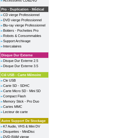
Accessoires CD&DVD
Pro - Duplication - Médical
CD vierge Professionnel
DVD vierge Professionnel
Blu-ray vierge Professionnel
Boitiers - Pochettes Pro
Robots & Consommables
Support Archivage
Intercalaires
Disque Dur Externe
Disque Dur Externe 2.5
Disque Dur Externe 3.5
Clé USB - Carte Mémoire
Cle USB
Carte SD - SDHC
Carte Micro SD - Mini SD
Compact Flash
Memory Stick - Pro Duo
Cartes MMC
Lecteur de carte
Autre Support De Stockage
K7 Audio, VHS & Mini DV
Disquettes - MiniDisc
DVD-RAM vierge