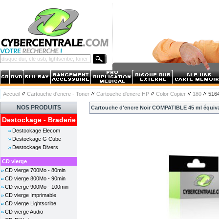
Accueil
Cartouche d'encre - Toner
Cartouche d'encre HP
Color Copier
180
516
NOS PRODUITS
Cartouche d'encre Noir COMPATIBLE 45 ml équiva
Destockage - Braderie
Destockage Elecom
Destockage G Cube
Destockage Divers
CD vierge
CD vierge 700Mo - 80min
CD vierge 800Mo - 90min
CD vierge 900Mo - 100min
CD vierge Imprimable
CD vierge Lightscribe
CD vierge Audio