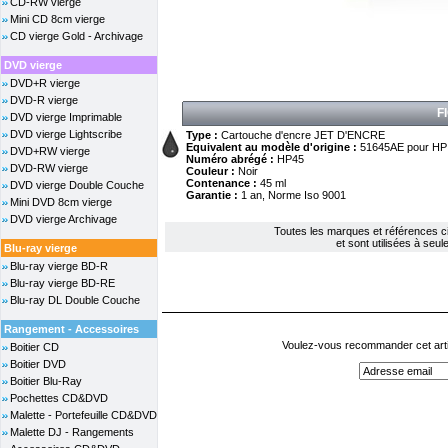
CD-RW vierge
Mini CD 8cm vierge
CD vierge Gold - Archivage
DVD vierge
DVD+R vierge
DVD-R vierge
F
DVD vierge Imprimable
DVD vierge Lightscribe
Type :
Cartouche d'encre JET D'ENCRE
Equivalent au modèle d'origine :
51645AE pour HP
DVD+RW vierge
Numéro abrégé :
HP45
DVD-RW vierge
Couleur :
Noir
Contenance :
45 ml
DVD vierge Double Couche
Garantie :
1 an, Norme Iso 9001
Mini DVD 8cm vierge
DVD vierge Archivage
Toutes les marques et références cit
et sont utilisées à seule 
Blu-ray vierge
Blu-ray vierge BD-R
Blu-ray vierge BD-RE
Blu-ray DL Double Couche
Rangement - Accessoires
Voulez-vous recommander cet arti
Boitier CD
Boitier DVD
Boitier Blu-Ray
Pochettes CD&DVD
Malette - Portefeuille CD&DVD
Malette DJ - Rangements