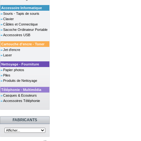
Accessoire Informatique
Souris - Tapis de souris
Clavier
Câbles et Connectique
Sacoche Ordinateur Portable
Accessoires USB
Cartouche d'encre - Toner
Jet d'encre
Laser
Nettoyage - Fourniture
Papier photos
Piles
Produits de Nettoyage
Téléphonie - Multimédia
Casques & Ecouteurs
Accessoires Téléphonie
FABRICANTS