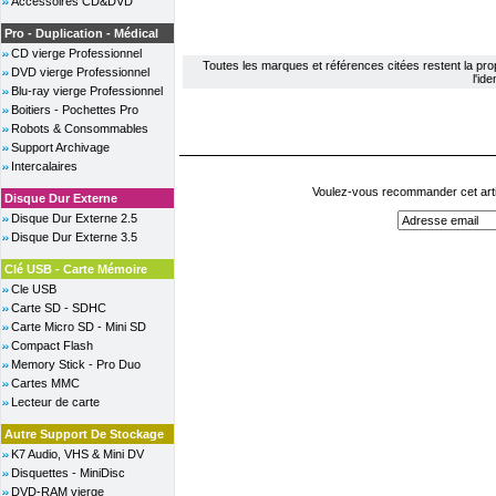
Accessoires CD&DVD
Pro - Duplication - Médical
CD vierge Professionnel
Toutes les marques et références citées restent la propri
DVD vierge Professionnel
l'id
Blu-ray vierge Professionnel
Boitiers - Pochettes Pro
Robots & Consommables
Support Archivage
Intercalaires
Voulez-vous recommander cet arti
Disque Dur Externe
Disque Dur Externe 2.5
Disque Dur Externe 3.5
Clé USB - Carte Mémoire
Cle USB
Carte SD - SDHC
Carte Micro SD - Mini SD
Compact Flash
Memory Stick - Pro Duo
Cartes MMC
Lecteur de carte
Autre Support De Stockage
K7 Audio, VHS & Mini DV
Disquettes - MiniDisc
DVD-RAM vierge