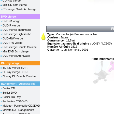
CD-RW vierge
Mini CD 8cm vierge
CD vierge Gold - Archivage
DVD vierge
DVD+R vierge
DVD-R vierge
F
DVD vierge Imprimable
DVD vierge Lightscribe
Type :
Cartouche jet d'encre compatible
Couleur :
Jaune
DVD+RW vierge
Contenance :
12,5 ml
DVD-RW vierge
Equivalent au modèle d'origine :
LC41Y / LC900Y
Numéro Abrégé :
1612
DVD vierge Double Couche
Garantie :
1 an, Norme Iso 9001
Mini DVD 8cm vierge
DVD vierge Archivage
Pour imprimante
Blu-ray vierge
Blu-ray vierge BD-R
Blu-ray vierge BD-RE
Blu-ray DL Double Couche
Rangement - Accessoires
Boitier CD
Boitier DVD
Boitier Blu-Ray
Pochettes CD&DVD
Malette - Portefeuille CD&DVD
Malette DJ - Rangements