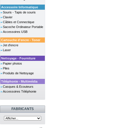
Accessoire Informatique
Souris - Tapis de souris
Clavier
Câbles et Connectique
Sacoche Ordinateur Portable
Accessoires USB
Cartouche d'encre - Toner
Jet d'encre
Laser
Nettoyage - Fourniture
Papier photos
Piles
Produits de Nettoyage
Téléphonie - Multimédia
Casques & Ecouteurs
Accessoires Téléphonie
FABRICANTS