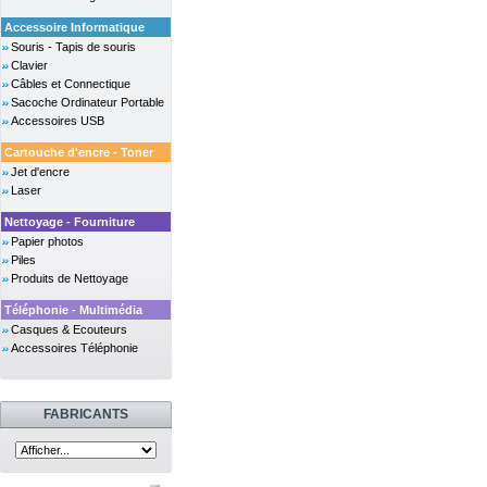
Accessoire Informatique
Souris - Tapis de souris
Clavier
Câbles et Connectique
Sacoche Ordinateur Portable
Accessoires USB
Cartouche d'encre - Toner
Jet d'encre
Laser
Nettoyage - Fourniture
Papier photos
Piles
Produits de Nettoyage
Téléphonie - Multimédia
Casques & Ecouteurs
Accessoires Téléphonie
FABRICANTS