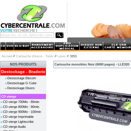
Accueil
Cartouche d'encre - Toner
Laser
3855
NOS PRODUITS
Cartouche monobloc Noir (6000 pages) - LLE320
Destockage - Braderie
Destockage Elecom
Destockage G Cube
Destockage Divers
CD vierge
CD vierge 700Mo - 80min
CD vierge 800Mo - 90min
CD vierge 900Mo - 100min
CD vierge Imprimable
CD vierge Lightscribe
CD vierge Audio