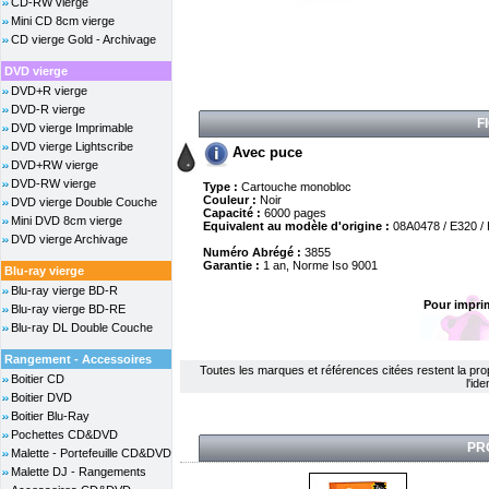
CD-RW vierge
Mini CD 8cm vierge
CD vierge Gold - Archivage
DVD vierge
DVD+R vierge
DVD-R vierge
F
DVD vierge Imprimable
DVD vierge Lightscribe
Avec puce
DVD+RW vierge
DVD-RW vierge
Type :
Cartouche monobloc
Couleur :
Noir
DVD vierge Double Couche
Capacité :
6000 pages
Mini DVD 8cm vierge
Equivalent au modèle d'origine :
08A0478 / E320 /
DVD vierge Archivage
Numéro Abrégé :
3855
Garantie :
1 an, Norme Iso 9001
Blu-ray vierge
Blu-ray vierge BD-R
Pour impri
Blu-ray vierge BD-RE
Blu-ray DL Double Couche
Rangement - Accessoires
Toutes les marques et références citées restent la propri
Boitier CD
l'id
Boitier DVD
Boitier Blu-Ray
Pochettes CD&DVD
PR
Malette - Portefeuille CD&DVD
Malette DJ - Rangements