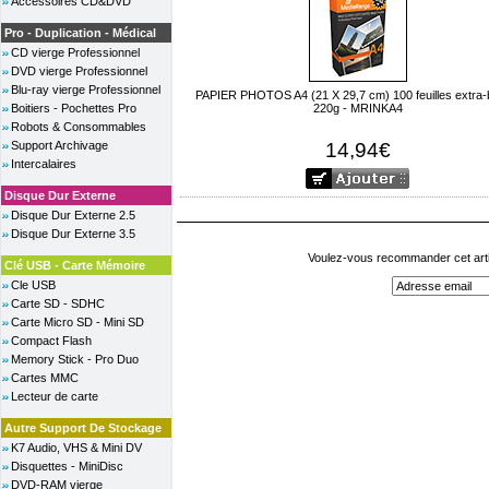
Accessoires CD&DVD
Pro - Duplication - Médical
CD vierge Professionnel
DVD vierge Professionnel
Blu-ray vierge Professionnel
PAPIER PHOTOS A4 (21 X 29,7 cm) 100 feuilles extra-br
Boitiers - Pochettes Pro
220g - MRINKA4
Robots & Consommables
Support Archivage
14,94€
Intercalaires
Disque Dur Externe
Disque Dur Externe 2.5
Disque Dur Externe 3.5
Voulez-vous recommander cet arti
Clé USB - Carte Mémoire
Cle USB
Carte SD - SDHC
Carte Micro SD - Mini SD
Compact Flash
Memory Stick - Pro Duo
Cartes MMC
Lecteur de carte
Autre Support De Stockage
K7 Audio, VHS & Mini DV
Disquettes - MiniDisc
DVD-RAM vierge