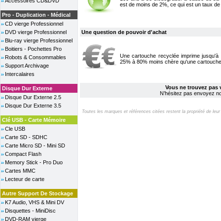
Accessoires CD&DVD
est de moins de 2%, ce qui est un taux de 
Pro - Duplication - Médical
CD vierge Professionnel
DVD vierge Professionnel
Une question de pouvoir d'achat
Blu-ray vierge Professionnel
Boitiers - Pochettes Pro
Une cartouche recyclée imprime jusqu'à
Robots & Consommables
25% à 80% moins chère qu'une cartouche 
Support Archivage
Intercalaires
Vous ne trouvez pas 
Disque Dur Externe
N’hésitez pas envoyez no
Disque Dur Externe 2.5
Disque Dur Externe 3.5
Toutes les marques et références citées restent la propriété de leur co
Clé USB - Carte Mémoire
Cle USB
Carte SD - SDHC
Carte Micro SD - Mini SD
Compact Flash
Memory Stick - Pro Duo
Cartes MMC
Lecteur de carte
Autre Support De Stockage
K7 Audio, VHS & Mini DV
Disquettes - MiniDisc
DVD-RAM vierge