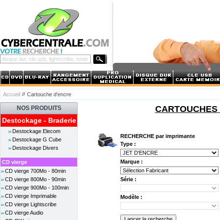
Accueil
Cartouche d'encre
CARTOUCHES D
NOS PRODUITS
Destockage - Braderie
Destockage Elecom
RECHERCHE par imprimante
Destockage G Cube
Type :
Destockage Divers
Marque :
CD vierge
CD vierge 700Mo - 80min
CD vierge 800Mo - 90min
Série :
CD vierge 900Mo - 100min
CD vierge Imprimable
Modèle :
CD vierge Lightscribe
CD vierge Audio