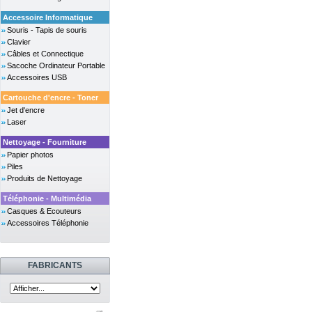
Accessoire Informatique
Souris - Tapis de souris
Clavier
Câbles et Connectique
Sacoche Ordinateur Portable
Accessoires USB
Cartouche d'encre - Toner
Jet d'encre
Laser
Nettoyage - Fourniture
Papier photos
Piles
Produits de Nettoyage
Téléphonie - Multimédia
Casques & Ecouteurs
Accessoires Téléphonie
FABRICANTS