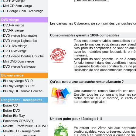
CD-RW vierge
Mini CD 8cm vierge
CD vierge Gold - Archivage
DVD vierge
Les cartouches Cybercentrale sont soit des cartouches c
DVD+R vierge
DVD-R vierge
Consommables garantis 100% compatibles
DVD vierge Imprimable
DVD vierge Lightscribe
Tous nos consommables compatibles sont f
des performances équivalentes aux stan
DVD+RW vierge
Nos produits compatibles ne sont en auc
DVD-RW vierge
avec les matériels pour lesquels ils on
matériels.
DVD vierge Double Couche
Nos produits sont garantis un an à compte
Mini DVD 8cm vierge
fonctionnement dans des conditions normale
La garantie légale des constructeurs ne p
DVD vierge Archivage
l’utilisation de nos consommables compati
Blu-ray vierge
Blu-ray vierge BD-R
Qu'est-ce qu'une cartouche remanufacturée ?
Blu-ray vierge BD-RE
Une cartouche remanufacturée est une ca
Blu-ray DL Double Couche
Ensuite, tous les composants internes so
d'être remise sur le marché, la cartou
Rangement - Accessoires
cartouches originales.
Boitier CD
Boitier DVD
Boitier Blu-Ray
Un bon point pour l'écologie !!!!
Pochettes CD&DVD
Malette - Portefeuille CD&DVD
En offrant une 2ème vie aux cartouches
Malette DJ - Rangements
biodégradables, vous préservez donc les r
100 ans à se biodégrader à cause de sa c