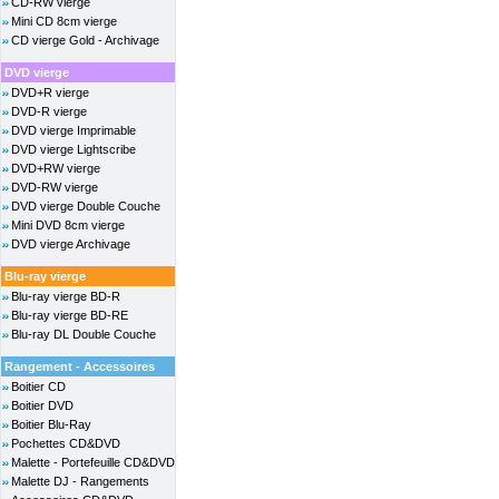
CD-RW vierge
Mini CD 8cm vierge
CD vierge Gold - Archivage
DVD vierge
DVD+R vierge
DVD-R vierge
DVD vierge Imprimable
DVD vierge Lightscribe
DVD+RW vierge
DVD-RW vierge
DVD vierge Double Couche
Mini DVD 8cm vierge
DVD vierge Archivage
Blu-ray vierge
Blu-ray vierge BD-R
Blu-ray vierge BD-RE
Blu-ray DL Double Couche
Rangement - Accessoires
Boitier CD
Boitier DVD
Boitier Blu-Ray
Pochettes CD&DVD
Malette - Portefeuille CD&DVD
Malette DJ - Rangements