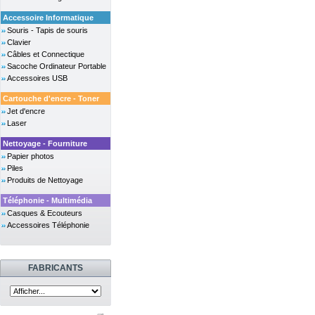
Accessoire Informatique
Souris - Tapis de souris
Clavier
Câbles et Connectique
Sacoche Ordinateur Portable
Accessoires USB
Cartouche d'encre - Toner
Jet d'encre
Laser
Nettoyage - Fourniture
Papier photos
Piles
Produits de Nettoyage
Téléphonie - Multimédia
Casques & Ecouteurs
Accessoires Téléphonie
FABRICANTS