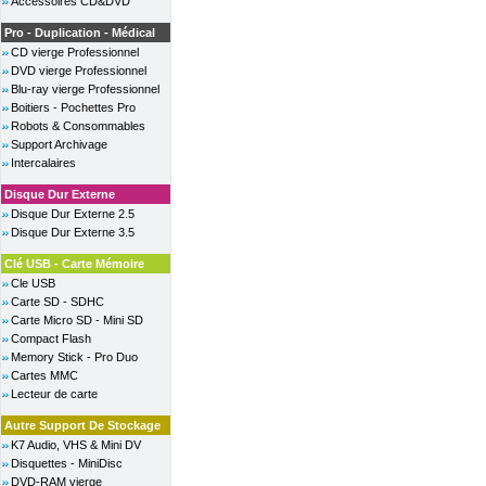
Accessoires CD&DVD
Pro - Duplication - Médical
CD vierge Professionnel
DVD vierge Professionnel
Blu-ray vierge Professionnel
Boitiers - Pochettes Pro
Robots & Consommables
Support Archivage
Intercalaires
Disque Dur Externe
Disque Dur Externe 2.5
Disque Dur Externe 3.5
Clé USB - Carte Mémoire
Cle USB
Carte SD - SDHC
Carte Micro SD - Mini SD
Compact Flash
Memory Stick - Pro Duo
Cartes MMC
Lecteur de carte
Autre Support De Stockage
K7 Audio, VHS & Mini DV
Disquettes - MiniDisc
DVD-RAM vierge