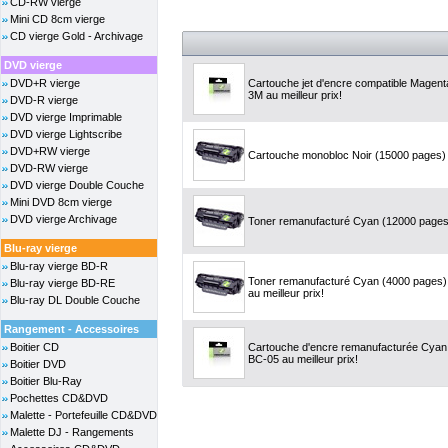
CD-RW vierge
Mini CD 8cm vierge
CD vierge Gold - Archivage
DVD vierge
DVD+R vierge
Cartouche jet d'encre compatible Magen
3M au meilleur prix!
DVD-R vierge
DVD vierge Imprimable
DVD vierge Lightscribe
DVD+RW vierge
Cartouche monobloc Noir (15000 pages) -
DVD-RW vierge
DVD vierge Double Couche
Mini DVD 8cm vierge
DVD vierge Archivage
Toner remanufacturé Cyan (12000 pages)
Blu-ray vierge
Blu-ray vierge BD-R
Toner remanufacturé Cyan (4000 pages
Blu-ray vierge BD-RE
au meilleur prix!
Blu-ray DL Double Couche
Rangement - Accessoires
Boitier CD
Cartouche d'encre remanufacturée Cyan,
BC-05 au meilleur prix!
Boitier DVD
Boitier Blu-Ray
Pochettes CD&DVD
Malette - Portefeuille CD&DVD
Malette DJ - Rangements