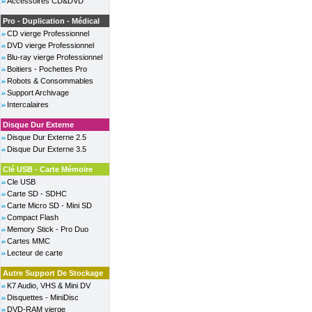
Accessoires CD&DVD
Pro - Duplication - Médical
CD vierge Professionnel
DVD vierge Professionnel
Blu-ray vierge Professionnel
Boitiers - Pochettes Pro
Robots & Consommables
Support Archivage
Intercalaires
Disque Dur Externe
Disque Dur Externe 2.5
Disque Dur Externe 3.5
Clé USB - Carte Mémoire
Cle USB
Carte SD - SDHC
Carte Micro SD - Mini SD
Compact Flash
Memory Stick - Pro Duo
Cartes MMC
Lecteur de carte
Autre Support De Stockage
K7 Audio, VHS & Mini DV
Disquettes - MiniDisc
DVD-RAM vierge