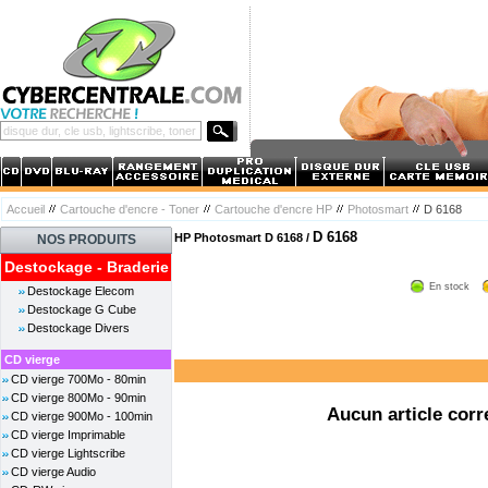
Accueil
Cartouche d'encre - Toner
Cartouche d'encre HP
Photosmart
D 6168
D 6168
HP Photosmart D 6168 /
NOS PRODUITS
Destockage - Braderie
En stock
Destockage Elecom
Destockage G Cube
Destockage Divers
CD vierge
CD vierge 700Mo - 80min
CD vierge 800Mo - 90min
Aucun article corr
CD vierge 900Mo - 100min
CD vierge Imprimable
CD vierge Lightscribe
CD vierge Audio