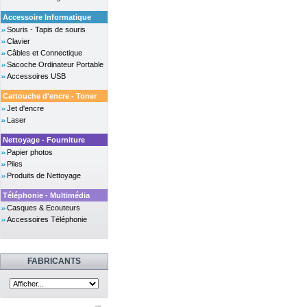
Accessoire Informatique
Souris - Tapis de souris
Clavier
Câbles et Connectique
Sacoche Ordinateur Portable
Accessoires USB
Cartouche d'encre - Toner
Jet d'encre
Laser
Nettoyage - Fourniture
Papier photos
Piles
Produits de Nettoyage
Téléphonie - Multimédia
Casques & Ecouteurs
Accessoires Téléphonie
FABRICANTS