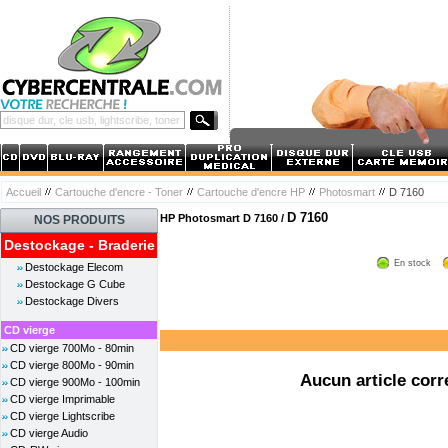
Accueil
Cartouche d'encre - Toner
Cartouche d'encre HP
Photosmart
D 7160
D 7160
HP Photosmart D 7160 /
NOS PRODUITS
Destockage - Braderie
En stock
Destockage Elecom
Destockage G Cube
Destockage Divers
CD vierge
CD vierge 700Mo - 80min
CD vierge 800Mo - 90min
Aucun article corr
CD vierge 900Mo - 100min
CD vierge Imprimable
CD vierge Lightscribe
CD vierge Audio