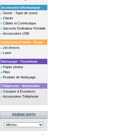
Accessoire Informatique
Souris - Tapis de souris
Clavier
Câbles et Connectique
Sacoche Ordinateur Portable
Accessoires USB
Cartouche d'encre - Toner
Jet d'encre
Laser
Nettoyage - Fourniture
Papier photos
Piles
Produits de Nettoyage
Téléphonie - Multimédia
Casques & Ecouteurs
Accessoires Téléphonie
FABRICANTS