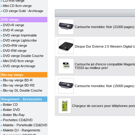
CD-RW vierge
Mini CD 8cm vierge
CD vierge Gold - Archivage
DVD vierge
DVD+R vierge
Cartouche monobloc Noir (21000 pages) -
DVD-R vierge
DVD vierge Imprimable
DVD vierge Lightscribe
DVD+RW vierge
Disque Dur Externe 2.5 Western Digital 
DVD-RW vierge
DVD vierge Double Couche
Mini DVD 8cm vierge
Cartouche jet d'encre compatible Magen
DVD vierge Archivage
T0333 au meilleur prix!
Blu-ray vierge
Blu-ray vierge BD-R
Blu-ray vierge BD-RE
Cartouche monobloc Noir (15000 pages) -
Blu-ray DL Double Couche
Rangement - Accessoires
Boitier CD
Chargeur de secours pour téléphones por
Boitier DVD
Boitier Blu-Ray
Pochettes CD&DVD
Malette - Portefeuille CD&DVD
Malette DJ - Rangements