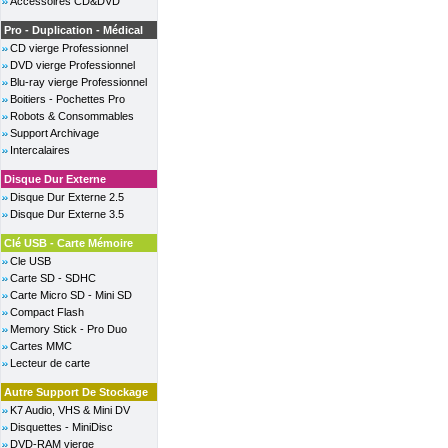
Accessoires CD&DVD
Pro - Duplication - Médical
CD vierge Professionnel
DVD vierge Professionnel
Blu-ray vierge Professionnel
Boitiers - Pochettes Pro
Robots & Consommables
Support Archivage
Intercalaires
Disque Dur Externe
Disque Dur Externe 2.5
Disque Dur Externe 3.5
Clé USB - Carte Mémoire
Cle USB
Carte SD - SDHC
Carte Micro SD - Mini SD
Compact Flash
Memory Stick - Pro Duo
Cartes MMC
Lecteur de carte
Autre Support De Stockage
K7 Audio, VHS & Mini DV
Disquettes - MiniDisc
DVD-RAM vierge