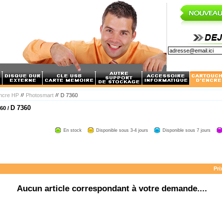
encre HP
Photosmart
D 7360
D 7360
60 /
En stock
Disponible sous 3-4 jours
Disponible sous 7 jours
Pri
Aucun article correspondant à votre demande....