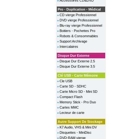
Accessoires CD&DVD
Pro - Duplication - Médical
CD vierge Professionnel
DVD vierge Professionnel
Blu-ray vierge Professionnel
Boitiers - Pochettes Pro
Robots & Consommables
Support Archivage
Intercalaires
Disque Dur Externe
Disque Dur Externe 2.5
Disque Dur Externe 3.5
Clé USB - Carte Mémoire
Cle USB
Carte SD - SDHC
Carte Micro SD - Mini SD
Compact Flash
Memory Stick - Pro Duo
Cartes MMC
Lecteur de carte
Autre Support De Stockage
K7 Audio, VHS & Mini DV
Disquettes - MiniDisc
DVD-RAM vierge