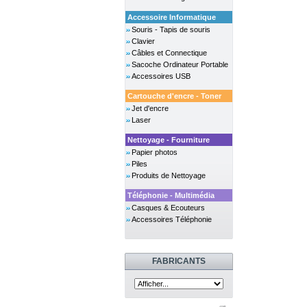
Accessoire Informatique
Souris - Tapis de souris
Clavier
Câbles et Connectique
Sacoche Ordinateur Portable
Accessoires USB
Cartouche d'encre - Toner
Jet d'encre
Laser
Nettoyage - Fourniture
Papier photos
Piles
Produits de Nettoyage
Téléphonie - Multimédia
Casques & Ecouteurs
Accessoires Téléphonie
FABRICANTS