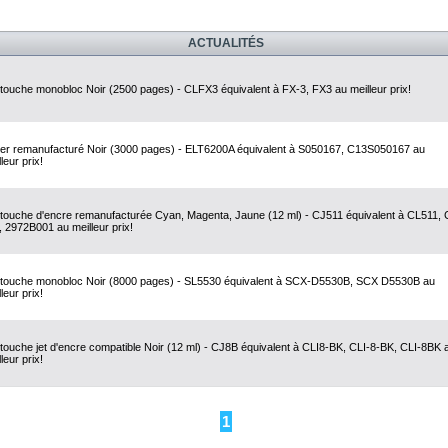
ACTUALITÉS
touche monobloc Noir (2500 pages) - CLFX3 équivalent à FX-3, FX3 au meilleur prix!
er remanufacturé Noir (3000 pages) - ELT6200A équivalent à S050167, C13S050167 au
leur prix!
touche d'encre remanufacturée Cyan, Magenta, Jaune (12 ml) - CJ511 équivalent à CL511, 
, 2972B001 au meilleur prix!
touche monobloc Noir (8000 pages) - SL5530 équivalent à SCX-D5530B, SCX D5530B au
leur prix!
touche jet d'encre compatible Noir (12 ml) - CJ8B équivalent à CLI8-BK, CLI-8-BK, CLI-8BK 
leur prix!
1