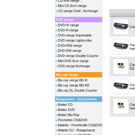
CD-RW vierge
Mini CD 8cm vierge
CD vierge Gold - Archivage
DVD vierge
DVD+R vierge
Car
DVD-R vierge
DVD vierge Imprimable
DVD vierge Lightscribe
Ton
DVD+RW vierge
meil
DVD-RW vierge
DVD vierge Double Couche
Mini DVD 8cm vierge
Car
DVD vierge Archivage
511
Blu-ray vierge
Blu-ray vierge BD-R
Car
Blu-ray vierge BD-RE
meil
Blu-ray DL Double Couche
Rangement - Accessoires
Boitier CD
Car
meil
Boitier DVD
Boitier Blu-Ray
Pochettes CD&DVD
Malette - Portefeuille CD&DVD
Malette DJ - Rangements