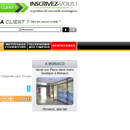
Mot de passe oublié ?
A MONACO
Vente sur Place dans notre
boutique à Monaco
Disponible sous 15 jours
1
x
Horaires, plan
ici