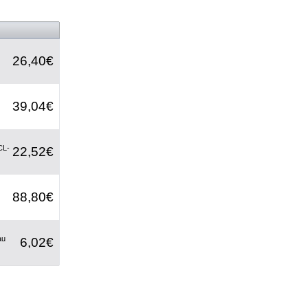
26,40€
39,04€
CL-
22,52€
88,80€
au
6,02€