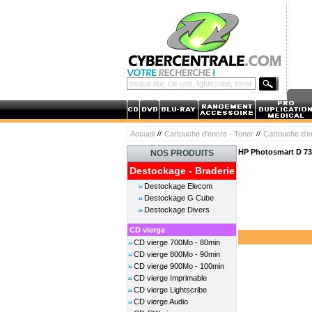
Accueil
Cartouche d'encre - Toner
Cartouche d'
HP Photosmart D 73
NOS PRODUITS
Destockage - Braderie
Destockage Elecom
Destockage G Cube
Destockage Divers
CD vierge
CD vierge 700Mo - 80min
CD vierge 800Mo - 90min
CD vierge 900Mo - 100min
CD vierge Imprimable
CD vierge Lightscribe
CD vierge Audio