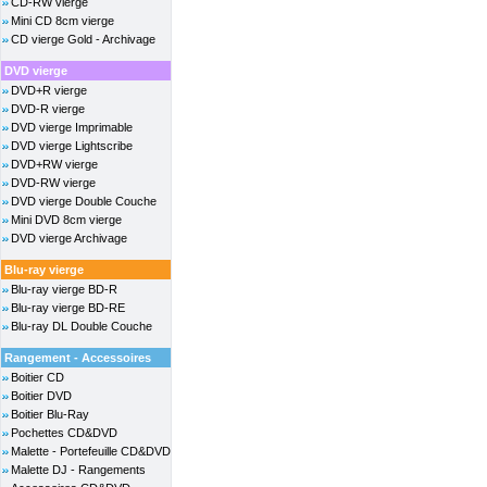
CD-RW vierge
Mini CD 8cm vierge
CD vierge Gold - Archivage
DVD vierge
DVD+R vierge
DVD-R vierge
DVD vierge Imprimable
DVD vierge Lightscribe
DVD+RW vierge
DVD-RW vierge
DVD vierge Double Couche
Mini DVD 8cm vierge
DVD vierge Archivage
Blu-ray vierge
Blu-ray vierge BD-R
Blu-ray vierge BD-RE
Blu-ray DL Double Couche
Rangement - Accessoires
Boitier CD
Boitier DVD
Boitier Blu-Ray
Pochettes CD&DVD
Malette - Portefeuille CD&DVD
Malette DJ - Rangements