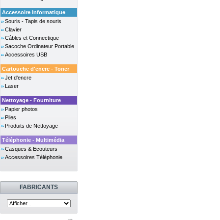
Accessoire Informatique
Souris - Tapis de souris
Clavier
Câbles et Connectique
Sacoche Ordinateur Portable
Accessoires USB
Cartouche d'encre - Toner
Jet d'encre
Laser
Nettoyage - Fourniture
Papier photos
Piles
Produits de Nettoyage
Téléphonie - Multimédia
Casques & Ecouteurs
Accessoires Téléphonie
FABRICANTS