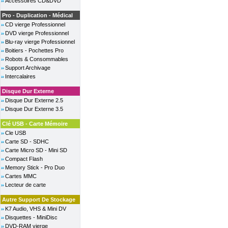
Accessoires CD&DVD
Pro - Duplication - Médical
CD vierge Professionnel
DVD vierge Professionnel
Blu-ray vierge Professionnel
Boitiers - Pochettes Pro
Robots & Consommables
Support Archivage
Intercalaires
Disque Dur Externe
Disque Dur Externe 2.5
Disque Dur Externe 3.5
Clé USB - Carte Mémoire
Cle USB
Carte SD - SDHC
Carte Micro SD - Mini SD
Compact Flash
Memory Stick - Pro Duo
Cartes MMC
Lecteur de carte
Autre Support De Stockage
K7 Audio, VHS & Mini DV
Disquettes - MiniDisc
DVD-RAM vierge