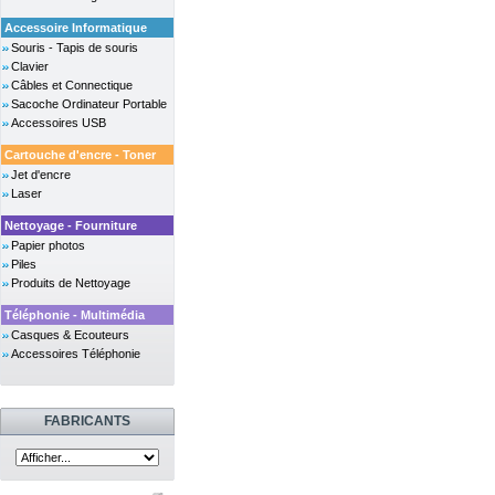
Accessoire Informatique
Souris - Tapis de souris
Clavier
Câbles et Connectique
Sacoche Ordinateur Portable
Accessoires USB
Cartouche d'encre - Toner
Jet d'encre
Laser
Nettoyage - Fourniture
Papier photos
Piles
Produits de Nettoyage
Téléphonie - Multimédia
Casques & Ecouteurs
Accessoires Téléphonie
FABRICANTS