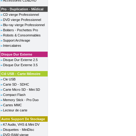
Accessoires CD&DVD
Pro - Duplication - Médical
CD vierge Professionnel
DVD vierge Professionnel
Blu-ray vierge Professionnel
Boitiers - Pochettes Pro
Robots & Consommables
Support Archivage
Intercalaires
Disque Dur Externe
Disque Dur Externe 2.5
Disque Dur Externe 3.5
Clé USB - Carte Mémoire
Cle USB
Carte SD - SDHC
Carte Micro SD - Mini SD
Compact Flash
Memory Stick - Pro Duo
Cartes MMC
Lecteur de carte
Autre Support De Stockage
K7 Audio, VHS & Mini DV
Disquettes - MiniDisc
DVD-RAM vierge