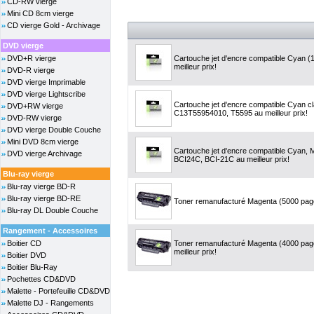
CD-RW vierge
Mini CD 8cm vierge
CD vierge Gold - Archivage
DVD vierge
DVD+R vierge
Cartouche jet d'encre compatible Cyan 
meilleur prix!
DVD-R vierge
DVD vierge Imprimable
DVD vierge Lightscribe
Cartouche jet d'encre compatible Cyan c
DVD+RW vierge
C13T55954010, T5595 au meilleur prix!
DVD-RW vierge
DVD vierge Double Couche
Mini DVD 8cm vierge
Cartouche jet d'encre compatible Cyan, 
DVD vierge Archivage
BCI24C, BCI-21C au meilleur prix!
Blu-ray vierge
Blu-ray vierge BD-R
Blu-ray vierge BD-RE
Toner remanufacturé Magenta (5000 page
Blu-ray DL Double Couche
Rangement - Accessoires
Boitier CD
Toner remanufacturé Magenta (4000 pa
meilleur prix!
Boitier DVD
Boitier Blu-Ray
Pochettes CD&DVD
Malette - Portefeuille CD&DVD
Malette DJ - Rangements