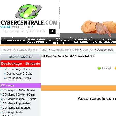
Accueil
Cartouche d'encre - Toner
Cartouche d'encre HP
DeskJet
DeskJet 990
DeskJet 990
HP DeskJet DeskJet 990 /
NOS PRODUITS
Destockage - Braderie
En stock
Destockage Elecom
Destockage G Cube
Destockage Divers
CD vierge
CD vierge 700Mo - 80min
CD vierge 800Mo - 90min
Aucun article corr
CD vierge 900Mo - 100min
CD vierge Imprimable
CD vierge Lightscribe
CD vierge Audio