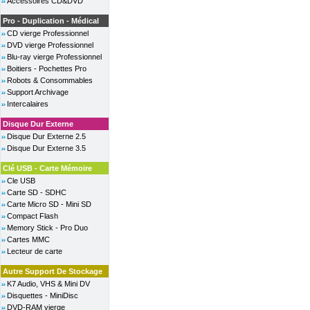
Accessoires CD&DVD
Pro - Duplication - Médical
CD vierge Professionnel
DVD vierge Professionnel
Blu-ray vierge Professionnel
Boitiers - Pochettes Pro
Robots & Consommables
Support Archivage
Intercalaires
Disque Dur Externe
Disque Dur Externe 2.5
Disque Dur Externe 3.5
Clé USB - Carte Mémoire
Cle USB
Carte SD - SDHC
Carte Micro SD - Mini SD
Compact Flash
Memory Stick - Pro Duo
Cartes MMC
Lecteur de carte
Autre Support De Stockage
K7 Audio, VHS & Mini DV
Disquettes - MiniDisc
DVD-RAM vierge