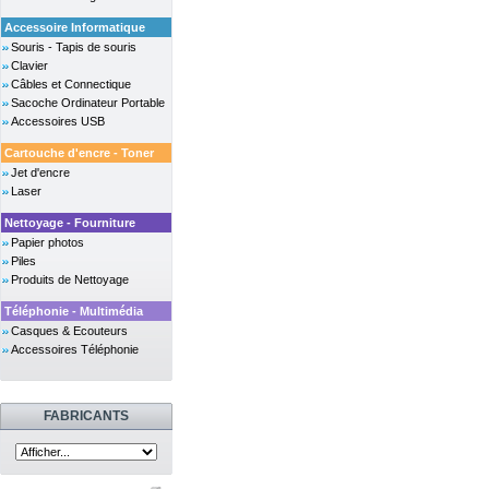
Accessoire Informatique
Souris - Tapis de souris
Clavier
Câbles et Connectique
Sacoche Ordinateur Portable
Accessoires USB
Cartouche d'encre - Toner
Jet d'encre
Laser
Nettoyage - Fourniture
Papier photos
Piles
Produits de Nettoyage
Téléphonie - Multimédia
Casques & Ecouteurs
Accessoires Téléphonie
FABRICANTS