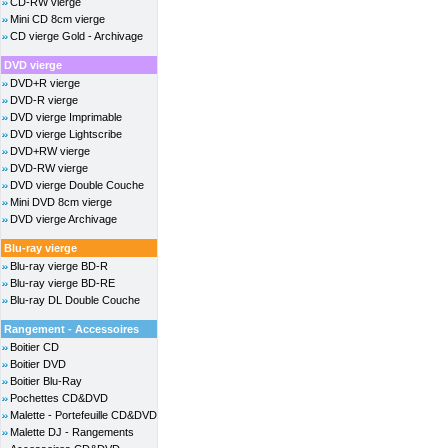
CD-RW vierge
Mini CD 8cm vierge
CD vierge Gold - Archivage
DVD vierge
DVD+R vierge
DVD-R vierge
DVD vierge Imprimable
DVD vierge Lightscribe
DVD+RW vierge
DVD-RW vierge
DVD vierge Double Couche
Mini DVD 8cm vierge
DVD vierge Archivage
Blu-ray vierge
Blu-ray vierge BD-R
Blu-ray vierge BD-RE
Blu-ray DL Double Couche
Rangement - Accessoires
Boitier CD
Boitier DVD
Boitier Blu-Ray
Pochettes CD&DVD
Malette - Portefeuille CD&DVD
Malette DJ - Rangements