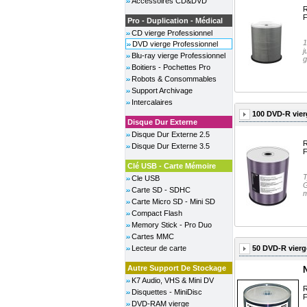
Accessoires CD&DVD
R
F
Pro - Duplication - Médical
CD vierge Professionnel
1
DVD vierge Professionnel
j
Blu-ray vierge Professionnel
g
Boitiers - Pochettes Pro
Robots & Consommables
Support Archivage
Intercalaires
100 DVD-R vier
Disque Dur Externe
Disque Dur Externe 2.5
R
Disque Dur Externe 3.5
F
Clé USB - Carte Mémoire
T
Cle USB
G
Carte SD - SDHC
m
Carte Micro SD - Mini SD
Compact Flash
Memory Stick - Pro Duo
Cartes MMC
50 DVD-R vierg
Lecteur de carte
Autre Support De Stockage
K7 Audio, VHS & Mini DV
R
Disquettes - MiniDisc
F
DVD-RAM vierge