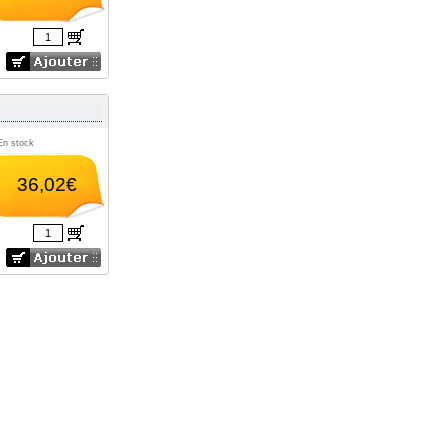
En stock
36,02€