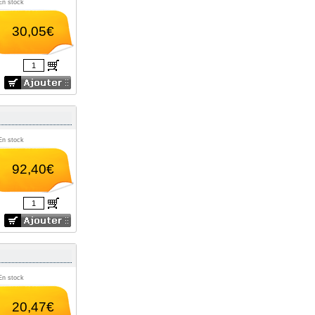
En stock
30,05€
En stock
92,40€
En stock
20,47€