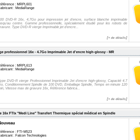
éférence : MRPL601
abricant :
MediaRange
00 DVD-R 16x, 4,7Go pour impression jet d'encre, surface blanche imprimable
usqu'au centre. Gamme professionnelle, spécialement étudié pour les robots de
ravure. Type DVD-R vierge Imprimable jet d'encre...
[
]
+ de détails
ge professionnel 16x - 4.7Go Imprimable Jet d'encre high-glossy - MR
éférence : MRPL613
abricant :
MediaRange
ype DVD-R vierge Professionnel Imprimable Jet d'encre high-glossy, Capacité 4.7
o, Conditionnement Spindle de 100 DVD, Emballage Spindle, Temps en minute 120
in, Vitesse max de gravure 16x, Référence fabrica...
[
]
+ de détails
e 16x FTIx "Medi Line" Transfert Thermique spécial médical en Spindle
Nouveau
éférence : FTI-M523
abricant :
Falcon Technologies