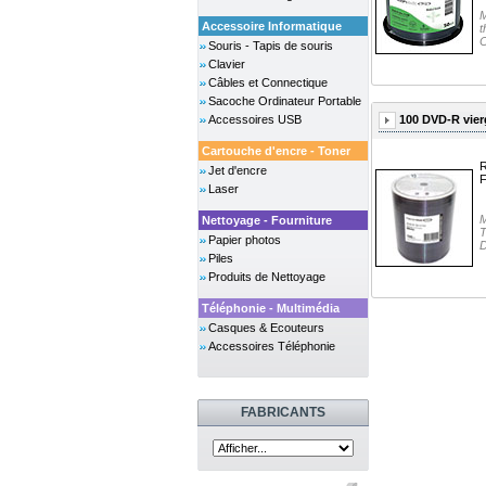
M
Accessoire Informatique
C
Souris - Tapis de souris
Clavier
Câbles et Connectique
Sacoche Ordinateur Portable
100 DVD-R vier
Accessoires USB
Cartouche d'encre - Toner
R
Jet d'encre
F
Laser
M
Nettoyage - Fourniture
T
Papier photos
D
Piles
Produits de Nettoyage
Téléphonie - Multimédia
Casques & Ecouteurs
Accessoires Téléphonie
FABRICANTS