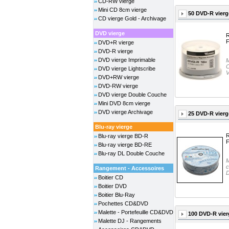
CD-RW vierge
Mini CD 8cm vierge
50 DVD-R vierg
CD vierge Gold - Archivage
DVD vierge
R
F
DVD+R vierge
DVD-R vierge
DVD vierge Imprimable
M
C
DVD vierge Lightscribe
V
DVD+RW vierge
DVD-RW vierge
DVD vierge Double Couche
Mini DVD 8cm vierge
DVD vierge Archivage
25 DVD-R vierg
Blu-ray vierge
R
Blu-ray vierge BD-R
F
Blu-ray vierge BD-RE
Blu-ray DL Double Couche
M
c
Rangement - Accessoires
D
Boitier CD
Boitier DVD
Boitier Blu-Ray
Pochettes CD&DVD
Malette - Portefeuille CD&DVD
100 DVD-R vie
Malette DJ - Rangements