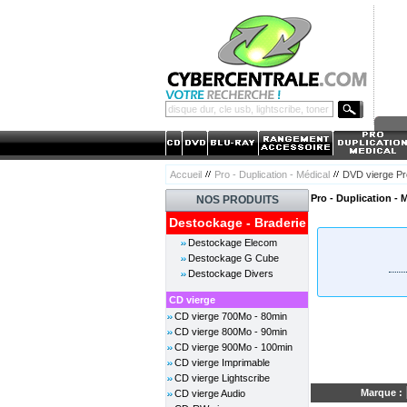
Accueil
Pro - Duplication - Médical
DVD vierge Pr
Pro - Duplication - 
NOS PRODUITS
Destockage - Braderie
Destockage Elecom
Destockage G Cube
Destockage Divers
CD vierge
CD vierge 700Mo - 80min
CD vierge 800Mo - 90min
CD vierge 900Mo - 100min
CD vierge Imprimable
CD vierge Lightscribe
Marque :
CD vierge Audio