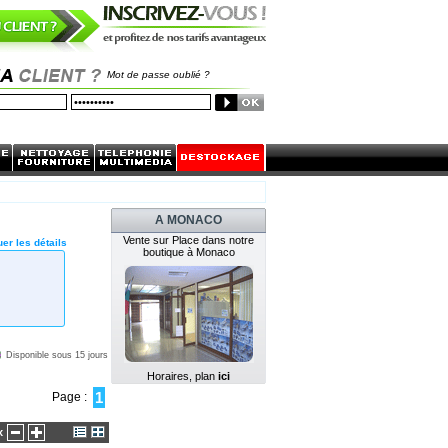
Mot de passe oublié ?
A MONACO
Vente sur Place dans notre
er les détails
boutique à Monaco
Disponible sous 15 jours
Horaires, plan
ici
1
Page :
x