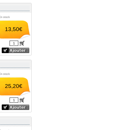
En stock
13,50€
En stock
25,20€