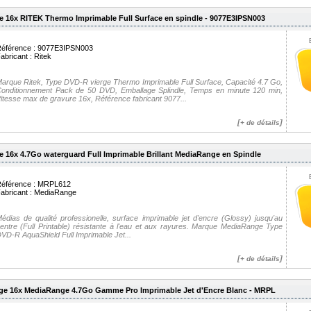
e 16x RITEK Thermo Imprimable Full Surface en spindle - 9077E3IPSN003
éférence : 9077E3IPSN003
abricant :
Ritek
arque Ritek, Type DVD-R vierge Thermo Imprimable Full Surface, Capacité 4.7 Go,
onditionnement Pack de 50 DVD, Emballage Splindle, Temps en minute 120 min,
itesse max de gravure 16x, Référence fabricant 9077...
[
]
+ de détails
e 16x 4.7Go waterguard Full Imprimable Brillant MediaRange en Spindle
éférence : MRPL612
abricant :
MediaRange
édias de qualité professionelle, surface imprimable jet d'encre (Glossy) jusqu'au
entre (Full Printable) résistante à l'eau et aux rayures. Marque MediaRange Type
VD-R AquaShield Full Imprimable Jet...
[
]
+ de détails
rge 16x MediaRange 4.7Go Gamme Pro Imprimable Jet d'Encre Blanc - MRPL