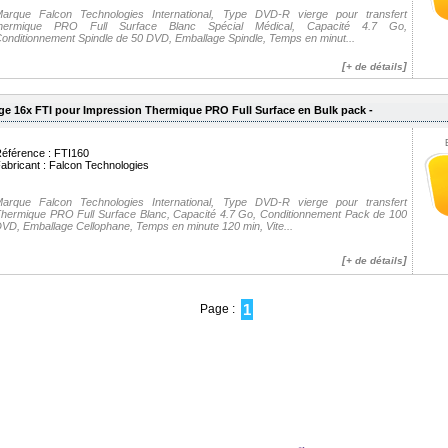
arque Falcon Technologies International, Type DVD-R vierge pour transfert
thermique PRO Full Surface Blanc Spécial Médical, Capacité 4.7 Go,
onditionnement Spindle de 50 DVD, Emballage Spindle, Temps en minut...
[
]
+ de détails
ge 16x FTI pour Impression Thermique PRO Full Surface en Bulk pack -
éférence : FTI160
abricant :
Falcon Technologies
arque Falcon Technologies International, Type DVD-R vierge pour transfert
hermique PRO Full Surface Blanc, Capacité 4.7 Go, Conditionnement Pack de 100
VD, Emballage Cellophane, Temps en minute 120 min, Vite...
[
]
+ de détails
1
Page :