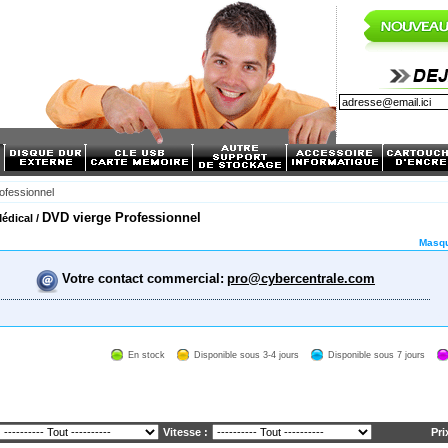
ofessionnel
DVD vierge Professionnel
Médical /
Masqu
Votre contact commercial:
pro@cybercentrale.com
En stock
Disponible sous 3-4 jours
Disponible sous 7 jours
Vitesse :
Pri