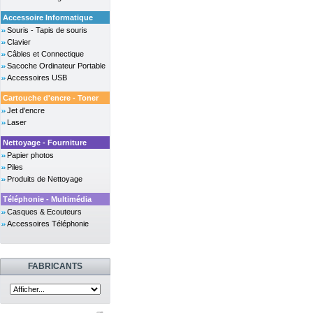
Accessoire Informatique
Souris - Tapis de souris
Clavier
Câbles et Connectique
Sacoche Ordinateur Portable
Accessoires USB
Cartouche d'encre - Toner
Jet d'encre
Laser
Nettoyage - Fourniture
Papier photos
Piles
Produits de Nettoyage
Téléphonie - Multimédia
Casques & Ecouteurs
Accessoires Téléphonie
FABRICANTS