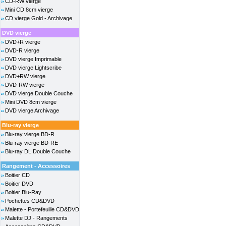
CD-RW vierge
Mini CD 8cm vierge
CD vierge Gold - Archivage
DVD vierge
DVD+R vierge
DVD-R vierge
DVD vierge Imprimable
DVD vierge Lightscribe
DVD+RW vierge
DVD-RW vierge
DVD vierge Double Couche
Mini DVD 8cm vierge
DVD vierge Archivage
Blu-ray vierge
Blu-ray vierge BD-R
Blu-ray vierge BD-RE
Blu-ray DL Double Couche
Rangement - Accessoires
Boitier CD
Boitier DVD
Boitier Blu-Ray
Pochettes CD&DVD
Malette - Portefeuille CD&DVD
Malette DJ - Rangements