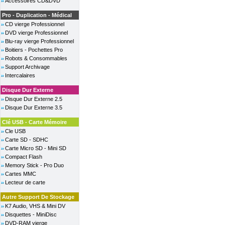
Accessoires CD&DVD
Pro - Duplication - Médical
CD vierge Professionnel
DVD vierge Professionnel
Blu-ray vierge Professionnel
Boitiers - Pochettes Pro
Robots & Consommables
Support Archivage
Intercalaires
Disque Dur Externe
Disque Dur Externe 2.5
Disque Dur Externe 3.5
Clé USB - Carte Mémoire
Cle USB
Carte SD - SDHC
Carte Micro SD - Mini SD
Compact Flash
Memory Stick - Pro Duo
Cartes MMC
Lecteur de carte
Autre Support De Stockage
K7 Audio, VHS & Mini DV
Disquettes - MiniDisc
DVD-RAM vierge