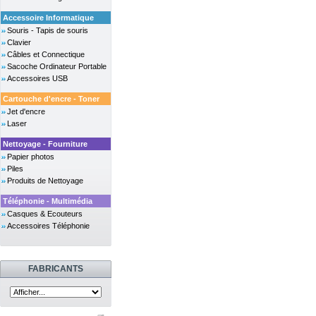
Accessoire Informatique
Souris - Tapis de souris
Clavier
Câbles et Connectique
Sacoche Ordinateur Portable
Accessoires USB
Cartouche d'encre - Toner
Jet d'encre
Laser
Nettoyage - Fourniture
Papier photos
Piles
Produits de Nettoyage
Téléphonie - Multimédia
Casques & Ecouteurs
Accessoires Téléphonie
FABRICANTS