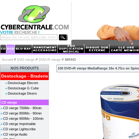
Accueil
DVD vierge
DVD+R vierge
MR443
NOS PRODUITS
100 DVD+R vierge MediaRange 16x 4.7Go en Spin
Destockage - Braderie
Destockage Elecom
Destockage G Cube
Destockage Divers
CD vierge
CD vierge 700Mo - 80min
CD vierge 800Mo - 90min
CD vierge 900Mo - 100min
CD vierge Imprimable
CD vierge Lightscribe
CD vierge Audio