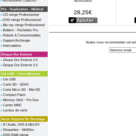
Accessoires CD&DVD
BDVDD50S
Pro - Duplication - Médical
28,25€
CD vierge Professionnel
DVD vierge Professionnel
Blu-ray vierge Professionnel
Boitiers - Pochettes Pro
Robots & Consommables
Support Archivage
Voulez-vous recommander cet arti
Intercalaires
Disque Dur Externe
Disque Dur Externe 2.5
Disque Dur Externe 3.5
Clé USB - Carte Mémoire
Cle USB
Carte SD - SDHC
Carte Micro SD - Mini SD
Compact Flash
Memory Stick - Pro Duo
Cartes MMC
Lecteur de carte
Autre Support De Stockage
K7 Audio, VHS & Mini DV
Disquettes - MiniDisc
DVD-RAM vierge