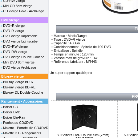
CD-RW vierge
Mini CD 8cm vierge
CD vierge Gold - Archivage
DVD vierge
DVD+R vierge
F
DVD-R vierge
• Marque : MediaRange
DVD vierge Imprimable
• Type : DVD+R vierge
DVD vierge Lightscribe
• Capacité : 4.7 Go
DVD+RW vierge
• Conditionnement : Spindle de 100 DVD
• Emballage : Spindle
DVD-RW vierge
• Temps en minute : 120 min
DVD vierge Double Couche
• Vitesse max de gravure : 16x
• Référence fabricant : MR443
Mini DVD 8cm vierge
DVD vierge Archivage
Un super rapport qualité prix
Blu-ray vierge
Blu-ray vierge BD-R
Blu-ray vierge BD-RE
Blu-ray DL Double Couche
PR
Rangement - Accessoires
Boitier CD
Boitier DVD
Boitier Blu-Ray
Pochettes CD&DVD
Malette - Portefeuille CD&DVD
Malette DJ - Rangements
50 Boitiers DVD Double slim (7mm) -
50 Boiti