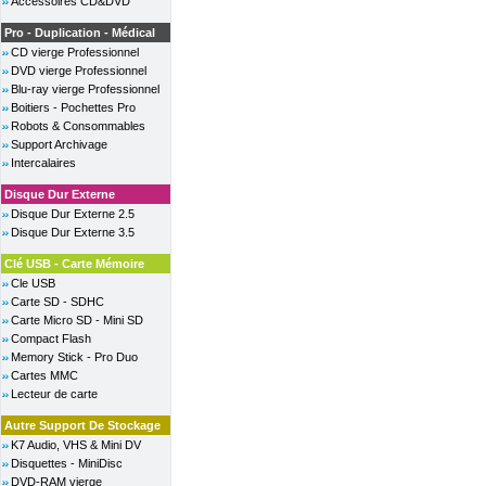
Accessoires CD&DVD
Pro - Duplication - Médical
CD vierge Professionnel
DVD vierge Professionnel
Blu-ray vierge Professionnel
Boitiers - Pochettes Pro
Robots & Consommables
Support Archivage
Intercalaires
Disque Dur Externe
Disque Dur Externe 2.5
Disque Dur Externe 3.5
Clé USB - Carte Mémoire
Cle USB
Carte SD - SDHC
Carte Micro SD - Mini SD
Compact Flash
Memory Stick - Pro Duo
Cartes MMC
Lecteur de carte
Autre Support De Stockage
K7 Audio, VHS & Mini DV
Disquettes - MiniDisc
DVD-RAM vierge