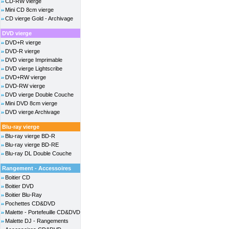
CD-RW vierge
Mini CD 8cm vierge
CD vierge Gold - Archivage
DVD vierge
DVD+R vierge
DVD-R vierge
DVD vierge Imprimable
DVD vierge Lightscribe
DVD+RW vierge
DVD-RW vierge
DVD vierge Double Couche
Mini DVD 8cm vierge
DVD vierge Archivage
Blu-ray vierge
Blu-ray vierge BD-R
Blu-ray vierge BD-RE
Blu-ray DL Double Couche
Rangement - Accessoires
Boitier CD
Boitier DVD
Boitier Blu-Ray
Pochettes CD&DVD
Malette - Portefeuille CD&DVD
Malette DJ - Rangements