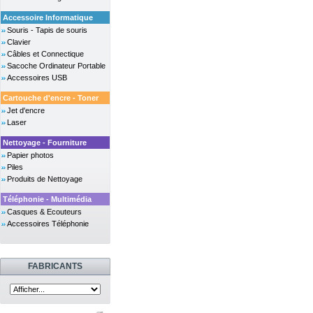
Accessoire Informatique
Souris - Tapis de souris
Clavier
Câbles et Connectique
Sacoche Ordinateur Portable
Accessoires USB
Cartouche d'encre - Toner
Jet d'encre
Laser
Nettoyage - Fourniture
Papier photos
Piles
Produits de Nettoyage
Téléphonie - Multimédia
Casques & Ecouteurs
Accessoires Téléphonie
FABRICANTS