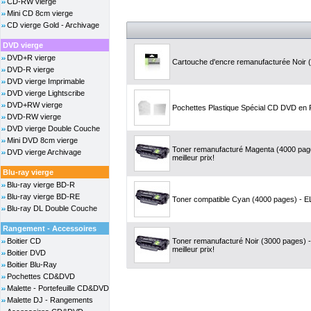
CD-RW vierge
Mini CD 8cm vierge
CD vierge Gold - Archivage
DVD vierge
DVD+R vierge
Cartouche d'encre remanufacturée Noir (2
DVD-R vierge
DVD vierge Imprimable
DVD vierge Lightscribe
DVD+RW vierge
Pochettes Plastique Spécial CD DVD en
DVD-RW vierge
DVD vierge Double Couche
Mini DVD 8cm vierge
Toner remanufacturé Magenta (4000 pa
DVD vierge Archivage
meilleur prix!
Blu-ray vierge
Blu-ray vierge BD-R
Blu-ray vierge BD-RE
Toner compatible Cyan (4000 pages) - EL
Blu-ray DL Double Couche
Rangement - Accessoires
Boitier CD
Toner remanufacturé Noir (3000 pages)
meilleur prix!
Boitier DVD
Boitier Blu-Ray
Pochettes CD&DVD
Malette - Portefeuille CD&DVD
Malette DJ - Rangements