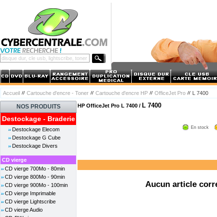
Accueil
Cartouche d'encre - Toner
Cartouche d'encre HP
OfficeJet Pro
L 7400
L 7400
HP OfficeJet Pro L 7400 /
NOS PRODUITS
Destockage - Braderie
En stock
Destockage Elecom
Destockage G Cube
Destockage Divers
CD vierge
CD vierge 700Mo - 80min
CD vierge 800Mo - 90min
Aucun article corr
CD vierge 900Mo - 100min
CD vierge Imprimable
CD vierge Lightscribe
CD vierge Audio