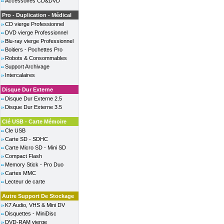
Accessoires CD&DVD
Pro - Duplication - Médical
CD vierge Professionnel
DVD vierge Professionnel
Blu-ray vierge Professionnel
Boitiers - Pochettes Pro
Robots & Consommables
Support Archivage
Intercalaires
Disque Dur Externe
Disque Dur Externe 2.5
Disque Dur Externe 3.5
Clé USB - Carte Mémoire
Cle USB
Carte SD - SDHC
Carte Micro SD - Mini SD
Compact Flash
Memory Stick - Pro Duo
Cartes MMC
Lecteur de carte
Autre Support De Stockage
K7 Audio, VHS & Mini DV
Disquettes - MiniDisc
DVD-RAM vierge