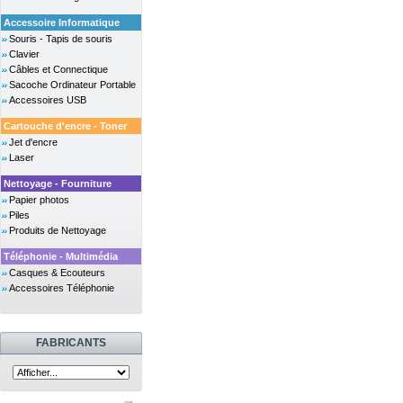
Accessoire Informatique
Souris - Tapis de souris
Clavier
Câbles et Connectique
Sacoche Ordinateur Portable
Accessoires USB
Cartouche d'encre - Toner
Jet d'encre
Laser
Nettoyage - Fourniture
Papier photos
Piles
Produits de Nettoyage
Téléphonie - Multimédia
Casques & Ecouteurs
Accessoires Téléphonie
FABRICANTS