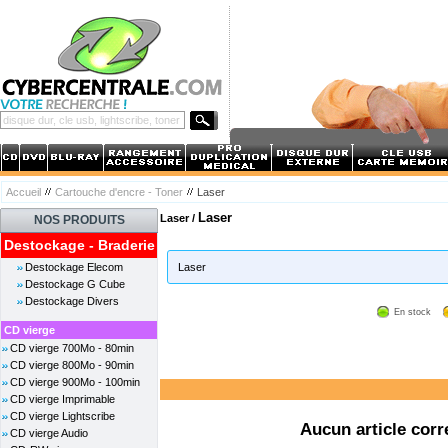
Accueil
Cartouche d'encre - Toner
Laser
Laser
Laser /
NOS PRODUITS
Destockage - Braderie
Destockage Elecom
Laser
Destockage G Cube
Destockage Divers
En stock
CD vierge
CD vierge 700Mo - 80min
CD vierge 800Mo - 90min
CD vierge 900Mo - 100min
CD vierge Imprimable
CD vierge Lightscribe
Aucun article corr
CD vierge Audio