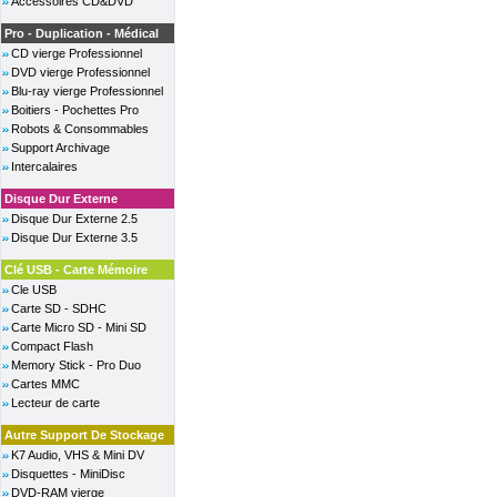
Accessoires CD&DVD
Pro - Duplication - Médical
CD vierge Professionnel
DVD vierge Professionnel
Blu-ray vierge Professionnel
Boitiers - Pochettes Pro
Robots & Consommables
Support Archivage
Intercalaires
Disque Dur Externe
Disque Dur Externe 2.5
Disque Dur Externe 3.5
Clé USB - Carte Mémoire
Cle USB
Carte SD - SDHC
Carte Micro SD - Mini SD
Compact Flash
Memory Stick - Pro Duo
Cartes MMC
Lecteur de carte
Autre Support De Stockage
K7 Audio, VHS & Mini DV
Disquettes - MiniDisc
DVD-RAM vierge