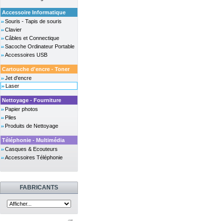
Accessoire Informatique
Souris - Tapis de souris
Clavier
Câbles et Connectique
Sacoche Ordinateur Portable
Accessoires USB
Cartouche d'encre - Toner
Jet d'encre
Laser
Nettoyage - Fourniture
Papier photos
Piles
Produits de Nettoyage
Téléphonie - Multimédia
Casques & Ecouteurs
Accessoires Téléphonie
FABRICANTS