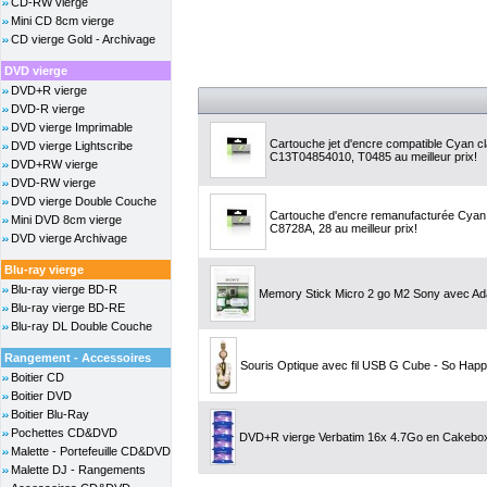
CD-RW vierge
Mini CD 8cm vierge
CD vierge Gold - Archivage
DVD vierge
DVD+R vierge
DVD-R vierge
DVD vierge Imprimable
Cartouche jet d'encre compatible Cyan c
DVD vierge Lightscribe
C13T04854010, T0485 au meilleur prix!
DVD+RW vierge
DVD-RW vierge
DVD vierge Double Couche
Cartouche d'encre remanufacturée Cyan,
Mini DVD 8cm vierge
C8728A, 28 au meilleur prix!
DVD vierge Archivage
Blu-ray vierge
Blu-ray vierge BD-R
Memory Stick Micro 2 go M2 Sony avec Ad
Blu-ray vierge BD-RE
Blu-ray DL Double Couche
Rangement - Accessoires
Souris Optique avec fil USB G Cube - So Hap
Boitier CD
Boitier DVD
Boitier Blu-Ray
Pochettes CD&DVD
DVD+R vierge Verbatim 16x 4.7Go en Cakebo
Malette - Portefeuille CD&DVD
Malette DJ - Rangements