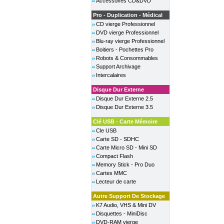
Accessoires CD&DVD
Pro - Duplication - Médical
CD vierge Professionnel
DVD vierge Professionnel
Blu-ray vierge Professionnel
Boitiers - Pochettes Pro
Robots & Consommables
Support Archivage
Intercalaires
Disque Dur Externe
Disque Dur Externe 2.5
Disque Dur Externe 3.5
Clé USB - Carte Mémoire
Cle USB
Carte SD - SDHC
Carte Micro SD - Mini SD
Compact Flash
Memory Stick - Pro Duo
Cartes MMC
Lecteur de carte
Autre Support De Stockage
K7 Audio, VHS & Mini DV
Disquettes - MiniDisc
DVD-RAM vierge