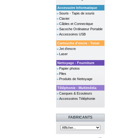
Accessoire Informatique
Souris - Tapis de souris
Clavier
Câbles et Connectique
Sacoche Ordinateur Portable
Accessoires USB
Cartouche d'encre - Toner
Jet d'encre
Laser
Nettoyage - Fourniture
Papier photos
Piles
Produits de Nettoyage
Téléphonie - Multimédia
Casques & Ecouteurs
Accessoires Téléphonie
FABRICANTS