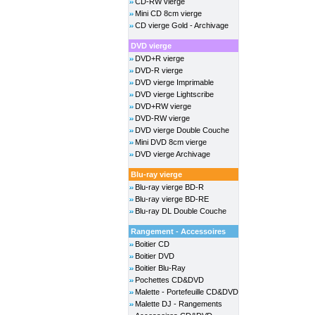
CD-RW vierge
Mini CD 8cm vierge
CD vierge Gold - Archivage
DVD vierge
DVD+R vierge
DVD-R vierge
DVD vierge Imprimable
DVD vierge Lightscribe
DVD+RW vierge
DVD-RW vierge
DVD vierge Double Couche
Mini DVD 8cm vierge
DVD vierge Archivage
Blu-ray vierge
Blu-ray vierge BD-R
Blu-ray vierge BD-RE
Blu-ray DL Double Couche
Rangement - Accessoires
Boitier CD
Boitier DVD
Boitier Blu-Ray
Pochettes CD&DVD
Malette - Portefeuille CD&DVD
Malette DJ - Rangements