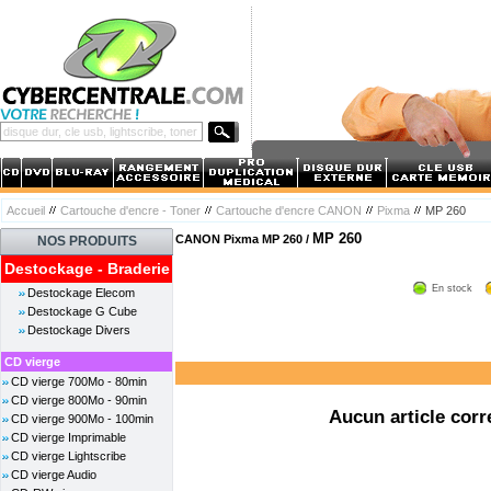
Accueil
Cartouche d'encre - Toner
Cartouche d'encre CANON
Pixma
MP 260
MP 260
CANON Pixma MP 260 /
NOS PRODUITS
Destockage - Braderie
En stock
Destockage Elecom
Destockage G Cube
Destockage Divers
CD vierge
CD vierge 700Mo - 80min
CD vierge 800Mo - 90min
Aucun article corr
CD vierge 900Mo - 100min
CD vierge Imprimable
CD vierge Lightscribe
CD vierge Audio