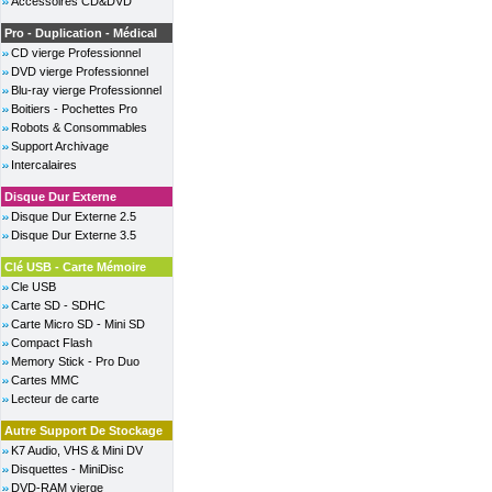
Accessoires CD&DVD
Pro - Duplication - Médical
CD vierge Professionnel
DVD vierge Professionnel
Blu-ray vierge Professionnel
Boitiers - Pochettes Pro
Robots & Consommables
Support Archivage
Intercalaires
Disque Dur Externe
Disque Dur Externe 2.5
Disque Dur Externe 3.5
Clé USB - Carte Mémoire
Cle USB
Carte SD - SDHC
Carte Micro SD - Mini SD
Compact Flash
Memory Stick - Pro Duo
Cartes MMC
Lecteur de carte
Autre Support De Stockage
K7 Audio, VHS & Mini DV
Disquettes - MiniDisc
DVD-RAM vierge