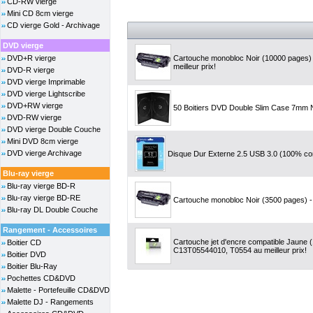
CD-RW vierge
Mini CD 8cm vierge
CD vierge Gold - Archivage
DVD vierge
DVD+R vierge
Cartouche monobloc Noir (10000 pages)
meilleur prix!
DVD-R vierge
DVD vierge Imprimable
DVD vierge Lightscribe
DVD+RW vierge
50 Boitiers DVD Double Slim Case 7mm 
DVD-RW vierge
DVD vierge Double Couche
Mini DVD 8cm vierge
DVD vierge Archivage
Disque Dur Externe 2.5 USB 3.0 (100% co
Blu-ray vierge
Blu-ray vierge BD-R
Blu-ray vierge BD-RE
Cartouche monobloc Noir (3500 pages) - 
Blu-ray DL Double Couche
Rangement - Accessoires
Cartouche jet d'encre compatible Jaune 
Boitier CD
C13T05544010, T0554 au meilleur prix!
Boitier DVD
Boitier Blu-Ray
Pochettes CD&DVD
Malette - Portefeuille CD&DVD
Malette DJ - Rangements