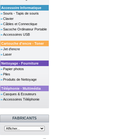
Accessoire Informatique
Souris - Tapis de souris
Clavier
Câbles et Connectique
Sacoche Ordinateur Portable
Accessoires USB
Cartouche d'encre - Toner
Jet d'encre
Laser
Nettoyage - Fourniture
Papier photos
Piles
Produits de Nettoyage
Téléphonie - Multimédia
Casques & Ecouteurs
Accessoires Téléphonie
FABRICANTS