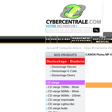
Accueil
Cartouche d'encre - Toner
Cartouche d'
CANON Pixma MP 4
NOS PRODUITS
Destockage - Braderie
Destockage Elecom
Destockage G Cube
Destockage Divers
CD vierge
CD vierge 700Mo - 80min
CD vierge 800Mo - 90min
CD vierge 900Mo - 100min
CD vierge Imprimable
CD vierge Lightscribe
CD vierge Audio