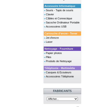
Accessoire Informatique
Souris - Tapis de souris
Clavier
Câbles et Connectique
Sacoche Ordinateur Portable
Accessoires USB
Cartouche d'encre - Toner
Jet d'encre
Laser
Nettoyage - Fourniture
Papier photos
Piles
Produits de Nettoyage
Téléphonie - Multimédia
Casques & Ecouteurs
Accessoires Téléphonie
FABRICANTS