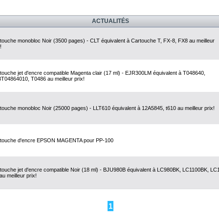
ACTUALITÉS
touche monobloc Noir (3500 pages) - CLT équivalent à Cartouche T, FX-8, FX8 au meilleur
!
touche jet d'encre compatible Magenta clair (17 ml) - EJR300LM équivalent à T048640,
T04864010, T0486 au meilleur prix!
touche monobloc Noir (25000 pages) - LLT610 équivalent à 12A5845, t610 au meilleur prix!
touche d'encre EPSON MAGENTA pour PP-100
touche jet d'encre compatible Noir (18 ml) - BJU980B équivalent à LC980BK, LC1100BK, LC
au meilleur prix!
1