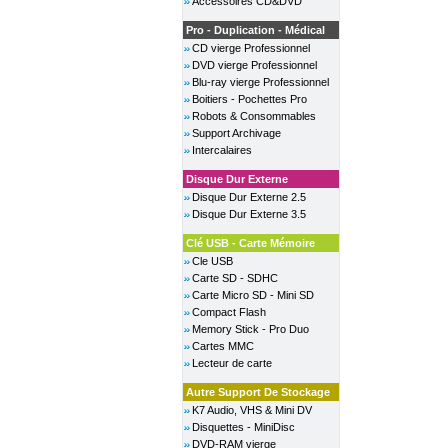
Accessoires CD&DVD
Pro - Duplication - Médical
CD vierge Professionnel
DVD vierge Professionnel
Blu-ray vierge Professionnel
Boitiers - Pochettes Pro
Robots & Consommables
Support Archivage
Intercalaires
Disque Dur Externe
Disque Dur Externe 2.5
Disque Dur Externe 3.5
Clé USB - Carte Mémoire
Cle USB
Carte SD - SDHC
Carte Micro SD - Mini SD
Compact Flash
Memory Stick - Pro Duo
Cartes MMC
Lecteur de carte
Autre Support De Stockage
K7 Audio, VHS & Mini DV
Disquettes - MiniDisc
DVD-RAM vierge