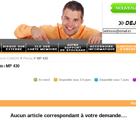
encre CANON
Pixma
MP 430
MP 430
30 /
En stock
Disponible sous 3-4 jours
Disponible sous 7 jours
Pri
Aucun article correspondant à votre demande....