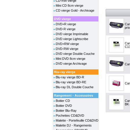
CD-RW vierge
Mini CD 8cm vierge
CD vierge Gold - Archivage
DVD vierge
DVD+R vierge
Car
prix
DVD-R vierge
DVD vierge Imprimable
DVD vierge Lightscribe
Car
DVD+RW vierge
C13
DVD-RW vierge
DVD vierge Double Couche
Mini DVD 8cm vierge
DVD vierge Archivage
Car
Blu-ray vierge
Blu-ray vierge BD-R
Blu-ray vierge BD-RE
Car
Blu-ray DL Double Couche
Rangement - Accessoires
Boitier CD
Car
BK 
Boitier DVD
Boitier Blu-Ray
Pochettes CD&DVD
Malette - Portefeuille CD&DVD
Malette DJ - Rangements