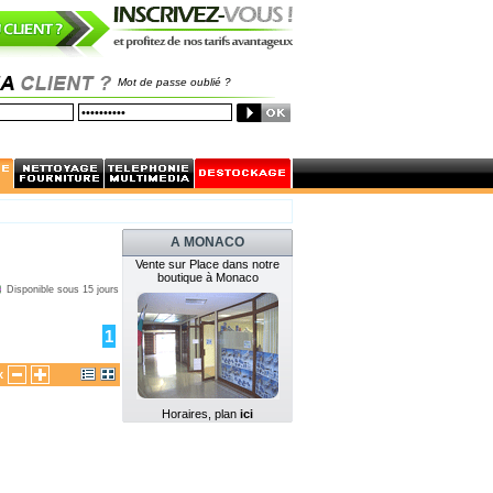
Mot de passe oublié ?
A MONACO
Vente sur Place dans notre
boutique à Monaco
Disponible sous 15 jours
1
x
Horaires, plan
ici