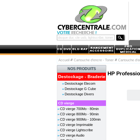
Accueil
Cartouche d'encre - Toner
Cartouche d'
NOS PRODUITS
HP Professio
Destockage - Braderie
Destockage Elecom
Destockage G Cube
Destockage Divers
CD vierge
CD vierge 700Mo - 80min
CD vierge 800Mo - 90min
CD vierge 900Mo - 100min
CD vierge Imprimable
CD vierge Lightscribe
CD vierge Audio