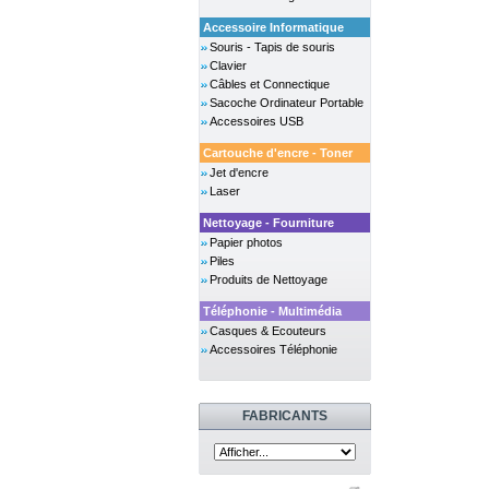
Accessoire Informatique
Souris - Tapis de souris
Clavier
Câbles et Connectique
Sacoche Ordinateur Portable
Accessoires USB
Cartouche d'encre - Toner
Jet d'encre
Laser
Nettoyage - Fourniture
Papier photos
Piles
Produits de Nettoyage
Téléphonie - Multimédia
Casques & Ecouteurs
Accessoires Téléphonie
FABRICANTS