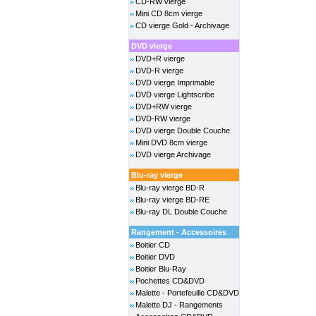
CD-RW vierge
Mini CD 8cm vierge
CD vierge Gold - Archivage
DVD vierge
DVD+R vierge
DVD-R vierge
DVD vierge Imprimable
DVD vierge Lightscribe
DVD+RW vierge
DVD-RW vierge
DVD vierge Double Couche
Mini DVD 8cm vierge
DVD vierge Archivage
Blu-ray vierge
Blu-ray vierge BD-R
Blu-ray vierge BD-RE
Blu-ray DL Double Couche
Rangement - Accessoires
Boitier CD
Boitier DVD
Boitier Blu-Ray
Pochettes CD&DVD
Malette - Portefeuille CD&DVD
Malette DJ - Rangements