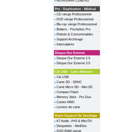
Accessoires CD&DVD
Pro - Duplication - Médical
CD vierge Professionnel
DVD vierge Professionnel
Blu-ray vierge Professionnel
Boitiers - Pochettes Pro
Robots & Consommables
Support Archivage
Intercalaires
Disque Dur Externe
Disque Dur Externe 2.5
Disque Dur Externe 3.5
Clé USB - Carte Mémoire
Cle USB
Carte SD - SDHC
Carte Micro SD - Mini SD
Compact Flash
Memory Stick - Pro Duo
Cartes MMC
Lecteur de carte
Autre Support De Stockage
K7 Audio, VHS & Mini DV
Disquettes - MiniDisc
DVD-RAM vierge