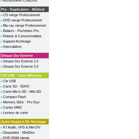
Accessoires CD&DVD
Pro - Duplication - Médical
CD vierge Professionnel
DVD vierge Professionnel
Blu-ray vierge Professionnel
Boitiers - Pochettes Pro
Robots & Consommables
Support Archivage
Intercalaires
Disque Dur Externe
Disque Dur Externe 2.5
Disque Dur Externe 3.5
Clé USB - Carte Mémoire
Cle USB
Carte SD - SDHC
Carte Micro SD - Mini SD
Compact Flash
Memory Stick - Pro Duo
Cartes MMC
Lecteur de carte
Autre Support De Stockage
K7 Audio, VHS & Mini DV
Disquettes - MiniDisc
DVD-RAM vierge