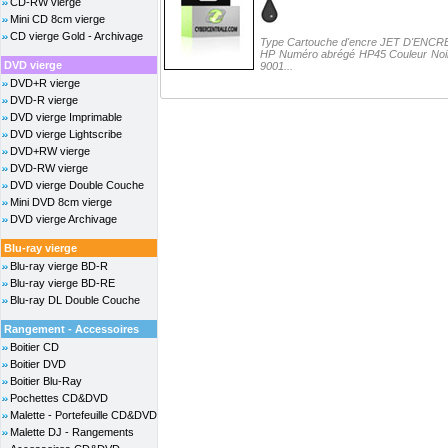
CD-RW vierge
Mini CD 8cm vierge
CD vierge Gold - Archivage
Type Cartouche d'encre JET D'ENCRE 
HP Numéro abrégé HP45 Couleur Noir
DVD vierge
9001...
DVD+R vierge
DVD-R vierge
DVD vierge Imprimable
DVD vierge Lightscribe
DVD+RW vierge
DVD-RW vierge
DVD vierge Double Couche
Mini DVD 8cm vierge
DVD vierge Archivage
Blu-ray vierge
Blu-ray vierge BD-R
Blu-ray vierge BD-RE
Blu-ray DL Double Couche
Rangement - Accessoires
Boitier CD
Boitier DVD
Boitier Blu-Ray
Pochettes CD&DVD
Malette - Portefeuille CD&DVD
Malette DJ - Rangements