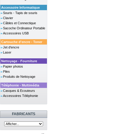
Accessoire Informatique
Souris - Tapis de souris
Clavier
Câbles et Connectique
Sacoche Ordinateur Portable
Accessoires USB
Cartouche d'encre - Toner
Jet d'encre
Laser
Nettoyage - Fourniture
Papier photos
Piles
Produits de Nettoyage
Téléphonie - Multimédia
Casques & Ecouteurs
Accessoires Téléphonie
FABRICANTS