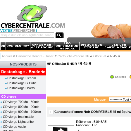
Accueil
Cartouche d'encre - Toner
Cartouche d'encre HP
OfficeJet
R 45 R
R 45 R
HP OfficeJet R 45 R /
NOS PRODUITS
Destockage - Braderie
En stock
Destockage Elecom
Destockage G Cube
Destockage Divers
CD vierge
Marque :
CD vierge 700Mo - 80min
CD vierge 800Mo - 90min
Cartouche d'encre Noir COMPATIBLE 45 ml équiva
CD vierge 900Mo - 100min
CD vierge Imprimable
CD vierge Lightscribe
Référence : 51645AE
Fabricant :
HP
CD vierge Audio