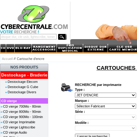
Accueil
Cartouche d'encre
CARTOUCHES D
NOS PRODUITS
Destockage - Braderie
Destockage Elecom
RECHERCHE par imprimante
Destockage G Cube
Type :
Destockage Divers
Marque :
CD vierge
CD vierge 700Mo - 80min
CD vierge 800Mo - 90min
Série :
CD vierge 900Mo - 100min
CD vierge Imprimable
Modèle :
CD vierge Lightscribe
CD vierge Audio