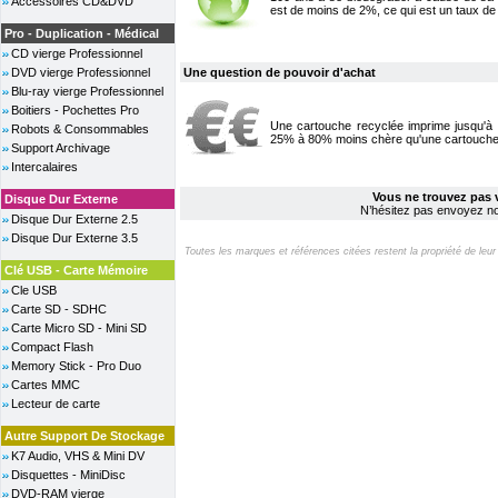
Accessoires CD&DVD
est de moins de 2%, ce qui est un taux de 
Pro - Duplication - Médical
CD vierge Professionnel
DVD vierge Professionnel
Une question de pouvoir d'achat
Blu-ray vierge Professionnel
Boitiers - Pochettes Pro
Une cartouche recyclée imprime jusqu'à
Robots & Consommables
25% à 80% moins chère qu'une cartouche 
Support Archivage
Intercalaires
Vous ne trouvez pas 
Disque Dur Externe
N’hésitez pas envoyez no
Disque Dur Externe 2.5
Disque Dur Externe 3.5
Toutes les marques et références citées restent la propriété de leur co
Clé USB - Carte Mémoire
Cle USB
Carte SD - SDHC
Carte Micro SD - Mini SD
Compact Flash
Memory Stick - Pro Duo
Cartes MMC
Lecteur de carte
Autre Support De Stockage
K7 Audio, VHS & Mini DV
Disquettes - MiniDisc
DVD-RAM vierge