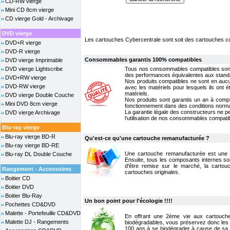
CD-RW vierge
Mini CD 8cm vierge
CD vierge Gold - Archivage
DVD vierge
Les cartouches Cybercentrale sont soit des cartouches c
DVD+R vierge
DVD-R vierge
Consommables garantis 100% compatibles
DVD vierge Imprimable
DVD vierge Lightscribe
Tous nos consommables compatibles sont f
des performances équivalentes aux stan
DVD+RW vierge
Nos produits compatibles ne sont en auc
DVD-RW vierge
avec les matériels pour lesquels ils on
matériels.
DVD vierge Double Couche
Nos produits sont garantis un an à compte
Mini DVD 8cm vierge
fonctionnement dans des conditions normale
La garantie légale des constructeurs ne p
DVD vierge Archivage
l’utilisation de nos consommables compati
Blu-ray vierge
Blu-ray vierge BD-R
Qu'est-ce qu'une cartouche remanufacturée ?
Blu-ray vierge BD-RE
Une cartouche remanufacturée est une ca
Blu-ray DL Double Couche
Ensuite, tous les composants internes so
d'être remise sur le marché, la cartou
Rangement - Accessoires
cartouches originales.
Boitier CD
Boitier DVD
Boitier Blu-Ray
Un bon point pour l'écologie !!!!
Pochettes CD&DVD
Malette - Portefeuille CD&DVD
En offrant une 2ème vie aux cartouches
Malette DJ - Rangements
biodégradables, vous préservez donc les r
100 ans à se biodégrader à cause de sa c