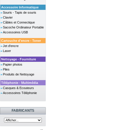
Accessoire Informatique
Souris - Tapis de souris
Clavier
Câbles et Connectique
Sacoche Ordinateur Portable
Accessoires USB
Cartouche d'encre - Toner
Jet d'encre
Laser
Nettoyage - Fourniture
Papier photos
Piles
Produits de Nettoyage
Téléphonie - Multimédia
Casques & Ecouteurs
Accessoires Téléphonie
FABRICANTS