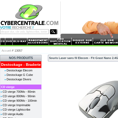
Accueil
13057
NOS PRODUITS
Souris Laser sans fil Elecom - Fit Grast Nano 2.4GH
Destockage - Braderie
Destockage Elecom
Destockage G Cube
Destockage Divers
CD vierge
CD vierge 700Mo - 80min
CD vierge 800Mo - 90min
CD vierge 900Mo - 100min
CD vierge Imprimable
CD vierge Lightscribe
CD vierge Audio