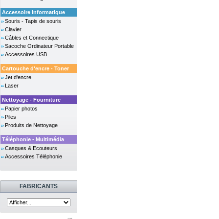
Accessoire Informatique
Souris - Tapis de souris
Clavier
Câbles et Connectique
Sacoche Ordinateur Portable
Accessoires USB
Cartouche d'encre - Toner
Jet d'encre
Laser
Nettoyage - Fourniture
Papier photos
Piles
Produits de Nettoyage
Téléphonie - Multimédia
Casques & Ecouteurs
Accessoires Téléphonie
FABRICANTS