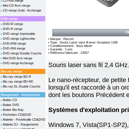
CD-RW vierge
Mini CD 8cm vierge
CD vierge Gold - Archivage
DVD vierge
DVD+R vierge
DVD-R vierge
F
DVD vierge Imprimable
DVD vierge Lightscribe
• Marque : Elecom
• Type : Souris Laser sans fil avec récepteur USB
DVD+RW vierge
• Conditionnement : Sous blister
DVD-RW vierge
• Garantie : 2 ans
• Référence fabricant : 13057
DVD vierge Double Couche
Mini DVD 8cm vierge
DVD vierge Archivage
Souris laser sans fil 2,4 GHz
Blu-ray vierge
Blu-ray vierge BD-R
Le nano-récepteur, de petite 
Blu-ray vierge BD-RE
lorsqu'il est raccordé à un o
Blu-ray DL Double Couche
dont les boutons Précédent et
Rangement - Accessoires
Boitier CD
Boitier DVD
Systèmes d'exploitation pri
Boitier Blu-Ray
Pochettes CD&DVD
Malette - Portefeuille CD&DVD
Windows 7, Vista(SP1-SP2)
Malette DJ - Rangements