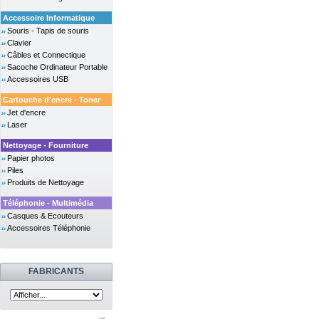
Accessoire Informatique
Souris - Tapis de souris
Clavier
Câbles et Connectique
Sacoche Ordinateur Portable
Accessoires USB
Cartouche d'encre - Toner
Jet d'encre
Laser
Nettoyage - Fourniture
Papier photos
Piles
Produits de Nettoyage
Téléphonie - Multimédia
Casques & Ecouteurs
Accessoires Téléphonie
FABRICANTS