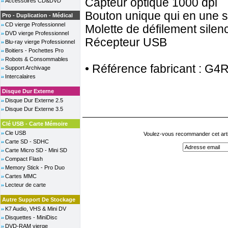
Capteur optique 1000 dpi
Accessoires CD&DVD
Bouton unique qui en une se
Pro - Duplication - Médical
CD vierge Professionnel
Molette de défilement sil
DVD vierge Professionnel
Récepteur USB
Blu-ray vierge Professionnel
Boitiers - Pochettes Pro
Robots & Consommables
• Référence fabricant : G4
Support Archivage
Intercalaires
Disque Dur Externe
Disque Dur Externe 2.5
Disque Dur Externe 3.5
Clé USB - Carte Mémoire
Cle USB
Voulez-vous recommander cet arti
Carte SD - SDHC
Carte Micro SD - Mini SD
Compact Flash
Memory Stick - Pro Duo
Cartes MMC
Lecteur de carte
Autre Support De Stockage
K7 Audio, VHS & Mini DV
Disquettes - MiniDisc
DVD-RAM vierge