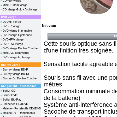
CD-RW vierge
Mini CD 8cm vierge
CD vierge Gold - Archivage
DVD vierge
DVD+R vierge
Nouveau
DVD-R vierge
DVD vierge Imprimable
DVD vierge Lightscribe
F
DVD+RW vierge
Cette souris optique sans fi
DVD-RW vierge
DVD vierge Double Couche
d'une finition très soignée.
Mini DVD 8cm vierge
DVD vierge Archivage
Sensation tactile agréable 
Blu-ray vierge
Blu-ray vierge BD-R
Blu-ray vierge BD-RE
Souris sans fil avec une por
Blu-ray DL Double Couche
mètres
Rangement - Accessoires
Consommation minimale de la
Boitier CD
Boitier DVD
de la batterie)
Boitier Blu-Ray
Système anti-interférence 
Pochettes CD&DVD
Malette - Portefeuille CD&DVD
Sacoche de transport inclu
Malette DJ - Rangements