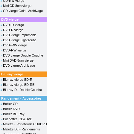
CD-RW vierge
Mini CD 8cm vierge
CD vierge Gold - Archivage
DVD vierge
DVD+R vierge
DVD-R vierge
DVD vierge Imprimable
DVD vierge Lightscribe
DVD+RW vierge
DVD-RW vierge
DVD vierge Double Couche
Mini DVD 8cm vierge
DVD vierge Archivage
Blu-ray vierge
Blu-ray vierge BD-R
Blu-ray vierge BD-RE
Blu-ray DL Double Couche
Rangement - Accessoires
Boitier CD
Boitier DVD
Boitier Blu-Ray
Pochettes CD&DVD
Malette - Portefeuille CD&DVD
Malette DJ - Rangements