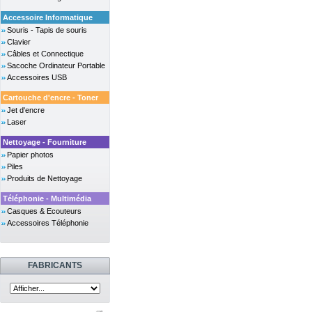
Accessoire Informatique
Souris - Tapis de souris
Clavier
Câbles et Connectique
Sacoche Ordinateur Portable
Accessoires USB
Cartouche d'encre - Toner
Jet d'encre
Laser
Nettoyage - Fourniture
Papier photos
Piles
Produits de Nettoyage
Téléphonie - Multimédia
Casques & Ecouteurs
Accessoires Téléphonie
FABRICANTS