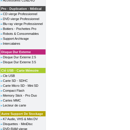
Accessoires CD&DVD
Pro - Duplication - Médical
CD vierge Professionnel
DVD vierge Professionnel
Blu-ray vierge Professionnel
Boitiers - Pochettes Pro
Robots & Consommables
Support Archivage
Intercalaires
Disque Dur Externe
Disque Dur Externe 2.5
Disque Dur Externe 3.5
Clé USB - Carte Mémoire
Cle USB
Carte SD - SDHC
Carte Micro SD - Mini SD
Compact Flash
Memory Stick - Pro Duo
Cartes MMC
Lecteur de carte
Autre Support De Stockage
K7 Audio, VHS & Mini DV
Disquettes - MiniDisc
DVD-RAM vierge