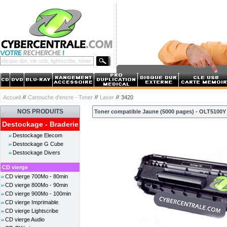
Accueil
Cartouche d'encre - Toner
Laser
3420
NOS PRODUITS
Toner compatible Jaune (5000 pages) - OLT5100Y
Destockage - Braderie
Destockage Elecom
Destockage G Cube
Destockage Divers
CD vierge
CD vierge 700Mo - 80min
CD vierge 800Mo - 90min
CD vierge 900Mo - 100min
CD vierge Imprimable
CD vierge Lightscribe
CD vierge Audio