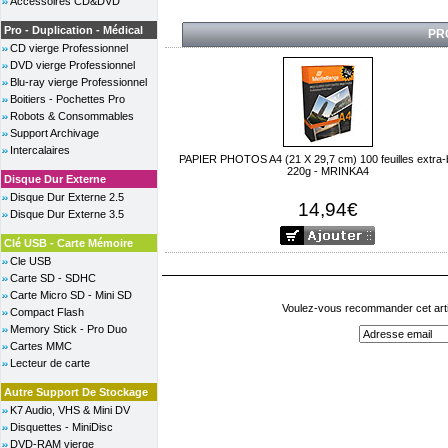
Accessoires CD&DVD
Pro - Duplication - Médical
PR
CD vierge Professionnel
DVD vierge Professionnel
Blu-ray vierge Professionnel
Boitiers - Pochettes Pro
Robots & Consommables
Support Archivage
Intercalaires
PAPIER PHOTOS A4 (21 X 29,7 cm) 100 feuilles extra-br
220g - MRINKA4
Disque Dur Externe
Disque Dur Externe 2.5
14,94€
Disque Dur Externe 3.5
Clé USB - Carte Mémoire
Cle USB
Carte SD - SDHC
Carte Micro SD - Mini SD
Voulez-vous recommander cet arti
Compact Flash
Memory Stick - Pro Duo
Cartes MMC
Lecteur de carte
Autre Support De Stockage
K7 Audio, VHS & Mini DV
Disquettes - MiniDisc
DVD-RAM vierge