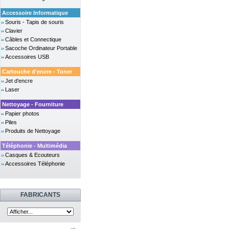
Accessoire Informatique
Souris - Tapis de souris
Clavier
Câbles et Connectique
Sacoche Ordinateur Portable
Accessoires USB
Cartouche d'encre - Toner
Jet d'encre
Laser
Nettoyage - Fourniture
Papier photos
Piles
Produits de Nettoyage
Téléphonie - Multimédia
Casques & Ecouteurs
Accessoires Téléphonie
FABRICANTS