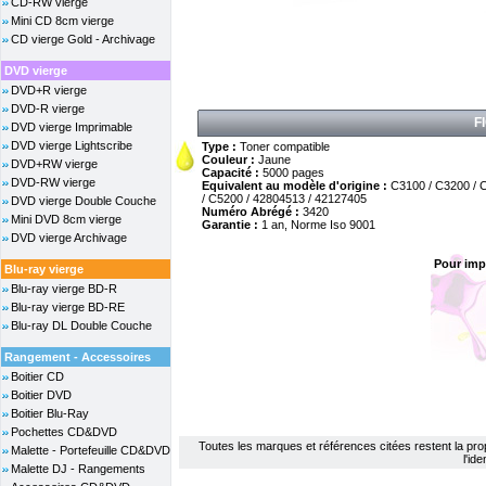
CD-RW vierge
Mini CD 8cm vierge
CD vierge Gold - Archivage
DVD vierge
DVD+R vierge
DVD-R vierge
F
DVD vierge Imprimable
DVD vierge Lightscribe
Type :
Toner compatible
Couleur :
Jaune
DVD+RW vierge
Capacité :
5000 pages
DVD-RW vierge
Equivalent au modèle d'origine :
C3100 / C3200 / 
/ C5200 / 42804513 / 42127405
DVD vierge Double Couche
Numéro Abrégé :
3420
Mini DVD 8cm vierge
Garantie :
1 an, Norme Iso 9001
DVD vierge Archivage
Pour imp
Blu-ray vierge
Blu-ray vierge BD-R
Blu-ray vierge BD-RE
Blu-ray DL Double Couche
Rangement - Accessoires
Boitier CD
Boitier DVD
Boitier Blu-Ray
Pochettes CD&DVD
Toutes les marques et références citées restent la propri
Malette - Portefeuille CD&DVD
l'id
Malette DJ - Rangements