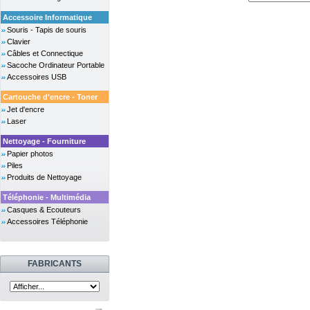
Accessoire Informatique
Souris - Tapis de souris
Clavier
Câbles et Connectique
Sacoche Ordinateur Portable
Accessoires USB
Cartouche d'encre - Toner
Jet d'encre
Laser
Nettoyage - Fourniture
Papier photos
Piles
Produits de Nettoyage
Téléphonie - Multimédia
Casques & Ecouteurs
Accessoires Téléphonie
FABRICANTS