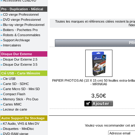
Accessoires CD&DVD
Pro - Duplication - Médical
CD vierge Professionnel
DVD vierge Professionnel
Toutes les marques et références citées restent la propri
Blu-ray vierge Professionnel
l'id
Boitiers - Pochettes Pro
Robots & Consommables
Support Archivage
PR
Intercalaires
Disque Dur Externe
Disque Dur Externe 2.5
Disque Dur Externe 3.5
Clé USB - Carte Mémoire
Cle USB
PAPIER PHOTOS A6 (10 X 15 cm) 50 feuilles extra-brilla
Carte SD - SDHC
- MRINKA6
Carte Micro SD - Mini SD
Compact Flash
3,50€
Memory Stick - Pro Duo
Cartes MMC
Lecteur de carte
Autre Support De Stockage
K7 Audio, VHS & Mini DV
Voulez-vous recommander cet arti
Disquettes - MiniDisc
DVD-RAM vierge