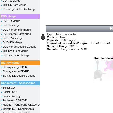
CD-RW vierge
Mini CD 8cm vierge
CD vierge Gold - Archivage
DVD vierge
DVD+R vierge
DVD-R vierge
F
DVD vierge Imprimable
DVD vierge Lightscribe
Type :
Toner compatible
Couleur :
Noir
DVD+RW vierge
Capacité :
7200 pages
DVD-RW vierge
Equivalent au modèle d'origine :
TK120 / TK 120
Numéro Abrégé :
3115
DVD vierge Double Couche
Garantie :
1 an, Norme Iso 9001
Mini DVD 8cm vierge
DVD vierge Archivage
Pour impriman
Blu-ray vierge
Blu-ray vierge BD-R
Blu-ray vierge BD-RE
Blu-ray DL Double Couche
Rangement - Accessoires
Boitier CD
Boitier DVD
Boitier Blu-Ray
Pochettes CD&DVD
Malette - Portefeuille CD&DVD
Malette DJ - Rangements