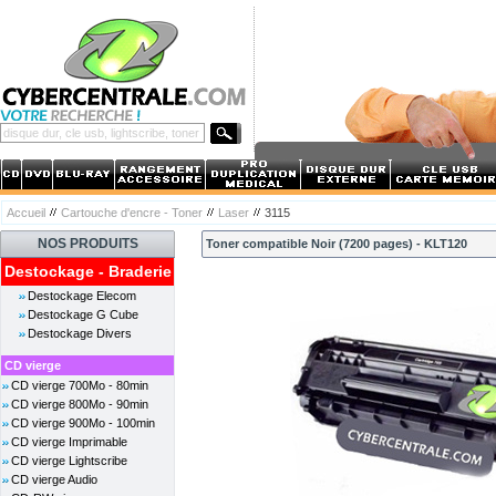
Accueil
Cartouche d'encre - Toner
Laser
3115
NOS PRODUITS
Toner compatible Noir (7200 pages) - KLT120
Destockage - Braderie
Destockage Elecom
Destockage G Cube
Destockage Divers
CD vierge
CD vierge 700Mo - 80min
CD vierge 800Mo - 90min
CD vierge 900Mo - 100min
CD vierge Imprimable
CD vierge Lightscribe
CD vierge Audio