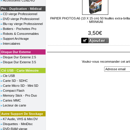
Accessoires CD&DVD
Pro - Duplication - Médical
CD vierge Professionnel
PAPIER PHOTOS A6 (10 X 15 cm) 50 feuilles extra-brilla
DVD vierge Professionnel
- MRINKA6
Blu-ray vierge Professionnel
Boitiers - Pochettes Pro
3,50€
Robots & Consommables
Support Archivage
Intercalaires
Disque Dur Externe
Disque Dur Externe 2.5
Voulez-vous recommander cet arti
Disque Dur Externe 3.5
Clé USB - Carte Mémoire
Cle USB
Carte SD - SDHC
Carte Micro SD - Mini SD
Compact Flash
Memory Stick - Pro Duo
Cartes MMC
Lecteur de carte
Autre Support De Stockage
K7 Audio, VHS & Mini DV
Disquettes - MiniDisc
DVD-RAM vierge