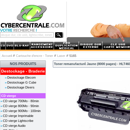
Accueil
Cartouche d'encre - Toner
Laser
5165
NOS PRODUITS
Toner remanufacturé Jaune (8000 pages) - HLT46
Destockage - Braderie
Destockage Elecom
Destockage G Cube
Destockage Divers
CD vierge
CD vierge 700Mo - 80min
CD vierge 800Mo - 90min
CD vierge 900Mo - 100min
CD vierge Imprimable
CD vierge Lightscribe
CD vierge Audio