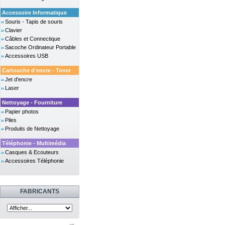
Accessoire Informatique
Souris - Tapis de souris
Clavier
Câbles et Connectique
Sacoche Ordinateur Portable
Accessoires USB
Cartouche d'encre - Toner
Jet d'encre
Laser
Nettoyage - Fourniture
Papier photos
Piles
Produits de Nettoyage
Téléphonie - Multimédia
Casques & Ecouteurs
Accessoires Téléphonie
FABRICANTS