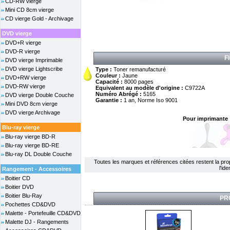
CD-RW vierge
Mini CD 8cm vierge
CD vierge Gold - Archivage
DVD vierge
DVD+R vierge
DVD-R vierge
F
DVD vierge Imprimable
DVD vierge Lightscribe
Type :
Toner remanufacturé
Couleur :
Jaune
DVD+RW vierge
Capacité :
8000 pages
DVD-RW vierge
Equivalent au modèle d'origine :
C9722A
Numéro Abrégé :
5165
DVD vierge Double Couche
Garantie :
1 an, Norme Iso 9001
Mini DVD 8cm vierge
DVD vierge Archivage
Pour imprimante 
Blu-ray vierge
Blu-ray vierge BD-R
Blu-ray vierge BD-RE
Blu-ray DL Double Couche
Toutes les marques et références citées restent la propri
l'id
Rangement - Accessoires
Boitier CD
Boitier DVD
Boitier Blu-Ray
PR
Pochettes CD&DVD
Malette - Portefeuille CD&DVD
Malette DJ - Rangements