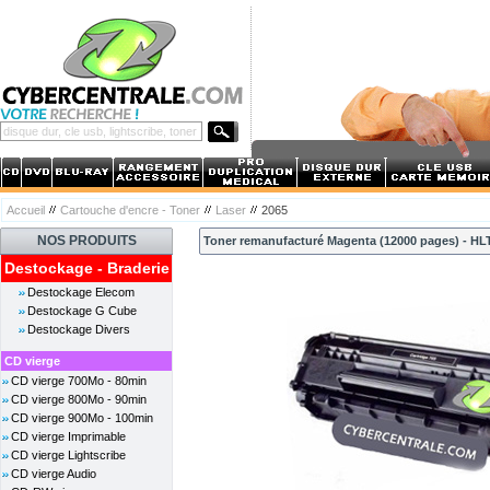
Accueil
Cartouche d'encre - Toner
Laser
2065
NOS PRODUITS
Toner remanufacturé Magenta (12000 pages) - H
Destockage - Braderie
Destockage Elecom
Destockage G Cube
Destockage Divers
CD vierge
CD vierge 700Mo - 80min
CD vierge 800Mo - 90min
CD vierge 900Mo - 100min
CD vierge Imprimable
CD vierge Lightscribe
CD vierge Audio