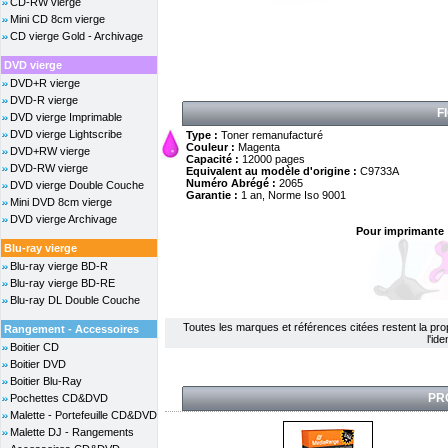
CD-RW vierge
Mini CD 8cm vierge
CD vierge Gold - Archivage
DVD vierge
DVD+R vierge
DVD-R vierge
F
DVD vierge Imprimable
DVD vierge Lightscribe
Type :
Toner remanufacturé
Couleur :
Magenta
DVD+RW vierge
Capacité :
12000 pages
DVD-RW vierge
Equivalent au modèle d'origine :
C9733A
Numéro Abrégé :
2065
DVD vierge Double Couche
Garantie :
1 an, Norme Iso 9001
Mini DVD 8cm vierge
DVD vierge Archivage
Pour imprimante 
Blu-ray vierge
Blu-ray vierge BD-R
Blu-ray vierge BD-RE
Blu-ray DL Double Couche
Toutes les marques et références citées restent la propri
Rangement - Accessoires
l'id
Boitier CD
Boitier DVD
Boitier Blu-Ray
PR
Pochettes CD&DVD
Malette - Portefeuille CD&DVD
Malette DJ - Rangements