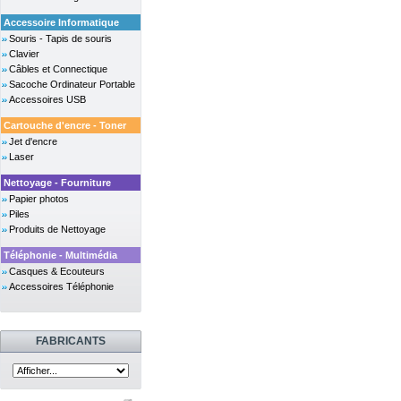
Accessoire Informatique
Souris - Tapis de souris
Clavier
Câbles et Connectique
Sacoche Ordinateur Portable
Accessoires USB
Cartouche d'encre - Toner
Jet d'encre
Laser
Nettoyage - Fourniture
Papier photos
Piles
Produits de Nettoyage
Téléphonie - Multimédia
Casques & Ecouteurs
Accessoires Téléphonie
FABRICANTS