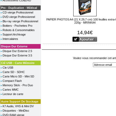
Accessoires CD&DVD
Pro - Duplication - Médical
CD vierge Professionnel
DVD vierge Professionnel
PAPIER PHOTOS A4 (21 X 29,7 cm) 100 feuilles extra-br
Blu-ray vierge Professionnel
220g - MRINKA4
Boitiers - Pochettes Pro
Robots & Consommables
14,94€
Support Archivage
Intercalaires
Disque Dur Externe
Disque Dur Externe 2.5
Disque Dur Externe 3.5
Voulez-vous recommander cet arti
Clé USB - Carte Mémoire
Cle USB
Carte SD - SDHC
Carte Micro SD - Mini SD
Compact Flash
Memory Stick - Pro Duo
Cartes MMC
Lecteur de carte
Autre Support De Stockage
K7 Audio, VHS & Mini DV
Disquettes - MiniDisc
DVD-RAM vierge