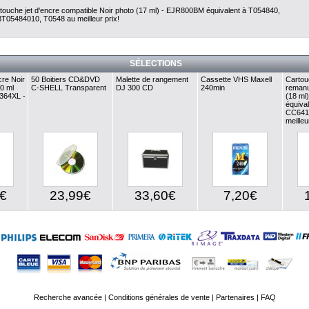
touche jet d'encre compatible Noir photo (17 ml) - EJR800BM équivalent à T054840,
T05484010, T0548 au meilleur prix!
SÉLECTIONS
re Noir
50 Boitiers CD&DVD
Malette de rangement
Cassette VHS Maxell
Cartou
0 ml
C-SHELL Transparent
DJ 300 CD
240min
remanu
P364XL -
(18 ml
équiva
CC641
meilleu
€
23,99€
33,60€
7,20€
Recherche avancée
|
Conditions générales de vente
|
Partenaires
|
FAQ