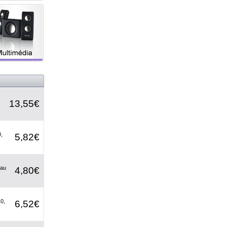
13,55€
,
5,82€
 au
4,80€
0,
6,52€