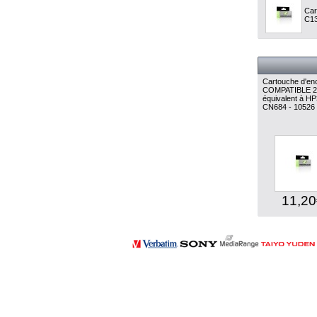
Car
C13
Cartouche d'enc
COMPATIBLE 2
équivalent à H
CN684 - 10526
11,20