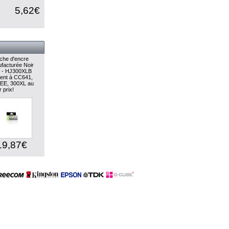
5,62€
che d'encre
facturée Noir
) - HJ300XLB
lent à CC641,
EE, 300XL au
r prix!
19,87€