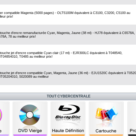
er compatible Magenta (5000 pages) - OLT5100M équivalent à C3100, C3200, C5100 au
leur prix!
touche d'encre remanufacturée Cyan, Magenta, Jaune (38 ml) - HJ78 équivalent à C6578A,
78A, 78 au meilleur prix!
touche jet d'encre compatible Cyan clair (17 ml) - EJR300LC équivalent à T048540,
T04854010, T0485 au meilleur prix!
touche jet d'encre compatible Cyan, Magenta, Jaune (36 ml) - EJU1520C équivalent à T052
T05204010, S020089 au meilleur
TOUT CYBERCENTRALE