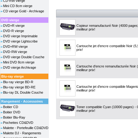
CD-RW vierge
Mini CD 8cm vierge
CD vierge Gold - Archivage
DVD vierge
DVD+R vierge
Copieur remanufacturé Noir (4000 pages
meilleur prix!
DVD-R vierge
DVD vierge Imprimable
DVD vierge Lightscribe
Cartouche jet d'encre compatible Noir (5
DVD+RW vierge
prix!
DVD-RW vierge
DVD vierge Double Couche
Mini DVD 8cm vierge
Cartouche d'encre remanufacturée Noir 
DVD vierge Archivage
meilleur prix!
Blu-ray vierge
Blu-ray vierge BD-R
Cartouche jet d'encre compatible Magen
Blu-ray vierge BD-RE
meilleur prix!
Blu-ray DL Double Couche
Rangement - Accessoires
Boitier CD
Toner compatible Cyan (10000 pages) -
meilleur prix!
Boitier DVD
Boitier Blu-Ray
Pochettes CD&DVD
Malette - Portefeuille CD&DVD
Malette DJ - Rangements