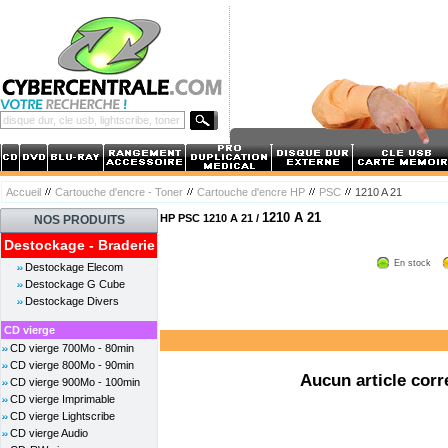
Accueil
Cartouche d'encre - Toner
Cartouche d'encre HP
PSC
1210 A 21
1210 A 21
HP PSC 1210 A 21 /
NOS PRODUITS
Destockage - Braderie
En stock
Destockage Elecom
Destockage G Cube
Destockage Divers
CD vierge
CD vierge 700Mo - 80min
CD vierge 800Mo - 90min
Aucun article corr
CD vierge 900Mo - 100min
CD vierge Imprimable
CD vierge Lightscribe
CD vierge Audio