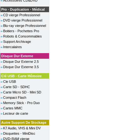
Accessoires CD&DVD
Pro - Duplication - Médical
CD vierge Professionnel
DVD vierge Professionnel
Blu-ray vierge Professionnel
Boitiers - Pochettes Pro
Robots & Consommables
Support Archivage
Intercalaires
Disque Dur Externe
Disque Dur Externe 2.5
Disque Dur Externe 3.5
Clé USB - Carte Mémoire
Cle USB
Carte SD - SDHC
Carte Micro SD - Mini SD
Compact Flash
Memory Stick - Pro Duo
Cartes MMC
Lecteur de carte
Autre Support De Stockage
K7 Audio, VHS & Mini DV
Disquettes - MiniDisc
DVD-RAM vierge