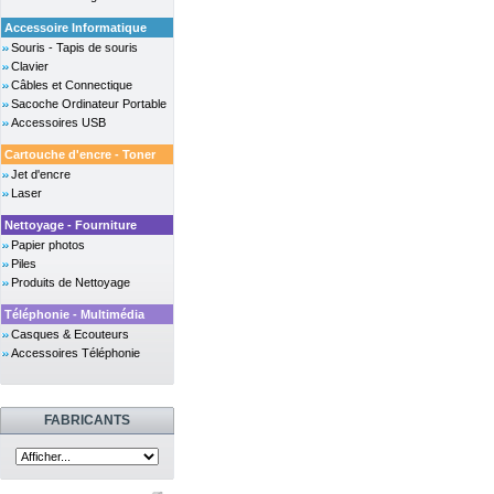
Accessoire Informatique
Souris - Tapis de souris
Clavier
Câbles et Connectique
Sacoche Ordinateur Portable
Accessoires USB
Cartouche d'encre - Toner
Jet d'encre
Laser
Nettoyage - Fourniture
Papier photos
Piles
Produits de Nettoyage
Téléphonie - Multimédia
Casques & Ecouteurs
Accessoires Téléphonie
FABRICANTS