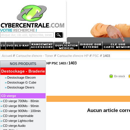
Accueil
Cartouche d'encre - Toner
Cartouche d'encre HP
PSC
1403
1403
HP PSC 1403 /
NOS PRODUITS
Destockage - Braderie
En stock
Destockage Elecom
Destockage G Cube
Destockage Divers
CD vierge
CD vierge 700Mo - 80min
CD vierge 800Mo - 90min
Aucun article corr
CD vierge 900Mo - 100min
CD vierge Imprimable
CD vierge Lightscribe
CD vierge Audio