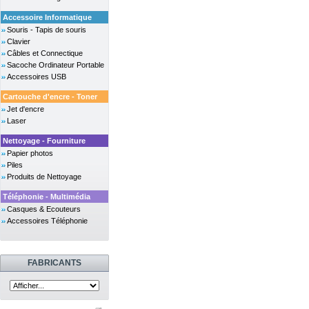
Accessoire Informatique
Souris - Tapis de souris
Clavier
Câbles et Connectique
Sacoche Ordinateur Portable
Accessoires USB
Cartouche d'encre - Toner
Jet d'encre
Laser
Nettoyage - Fourniture
Papier photos
Piles
Produits de Nettoyage
Téléphonie - Multimédia
Casques & Ecouteurs
Accessoires Téléphonie
FABRICANTS