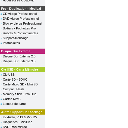
Accessoires CD&DVD
Pro - Duplication - Médical
CD vierge Professionnel
DVD vierge Professionnel
Blu-ray vierge Professionnel
Boitiers - Pochettes Pro
Robots & Consommables
Support Archivage
Intercalaires
Disque Dur Externe
Disque Dur Externe 2.5
Disque Dur Externe 3.5
Clé USB - Carte Mémoire
Cle USB
Carte SD - SDHC
Carte Micro SD - Mini SD
Compact Flash
Memory Stick - Pro Duo
Cartes MMC
Lecteur de carte
Autre Support De Stockage
K7 Audio, VHS & Mini DV
Disquettes - MiniDisc
DVD-RAM vierge