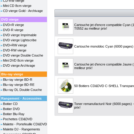
CD-RW vierge
Mini CD 8cm vierge
CD vierge Gold - Archivage
DVD vierge
DVD+R vierge
Cartouche jet d'encre compatible Cyan 
T0552 au meilleur prix!
DVD-R vierge
DVD vierge Imprimable
DVD vierge Lightscribe
DVD+RW vierge
Cartouche monobloc Cyan (6000 pages) -
DVD-RW vierge
DVD vierge Double Couche
Mini DVD 8cm vierge
Cartouche jet d'encre compatible Jaune
DVD vierge Archivage
meilleur prix!
Blu-ray vierge
Blu-ray vierge BD-R
Blu-ray vierge BD-RE
50 Boitiers CD&DVD C-SHELL Transpar
Blu-ray DL Double Couche
Rangement - Accessoires
Boitier CD
Toner remanufacturé Noir (6000 pages) -
prix!
Boitier DVD
Boitier Blu-Ray
Pochettes CD&DVD
Malette - Portefeuille CD&DVD
Malette DJ - Rangements