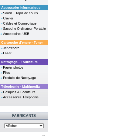
Accessoire Informatique
Souris - Tapis de souris
Clavier
Câbles et Connectique
Sacoche Ordinateur Portable
Accessoires USB
Cartouche d'encre - Toner
Jet d'encre
Laser
Nettoyage - Fourniture
Papier photos
Piles
Produits de Nettoyage
Téléphonie - Multimédia
Casques & Ecouteurs
Accessoires Téléphonie
FABRICANTS