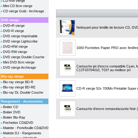
CD-RW vierge
Mini CD 8cm vierge
CD vierge Gold - Archivage
DVD vierge
DVD+R vierge
Nettoyant pour lentille de lecture CD, 
DVD-R vierge
DVD vierge Imprimable
DVD vierge Lightscribe
DVD+RW vierge
1000 Pochettes Papier PRO avec fenêtre 
DVD-RW vierge
DVD vierge Double Couche
Mini DVD 8cm vierge
Cartouche jet d'encre compatible Cyan, 
DVD vierge Archivage
C13T03704010, T037 au meilleur pri
Blu-ray vierge
Blu-ray vierge BD-R
Blu-ray vierge BD-RE
CD-R vierge 52x 700Mo Printable Super 
Blu-ray DL Double Couche
Rangement - Accessoires
Boitier CD
Cartouche d'encre remanufacturée Noir (1
Boitier DVD
Boitier Blu-Ray
Pochettes CD&DVD
Malette - Portefeuille CD&DVD
Malette DJ - Rangements