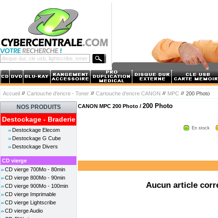
Accueil
Cartouche d'encre - Toner
Cartouche d'encre CANON
MPC
200 Photo
200 Photo
CANON MPC 200 Photo /
NOS PRODUITS
Destockage - Braderie
En stock
Destockage Elecom
Destockage G Cube
Destockage Divers
CD vierge
CD vierge 700Mo - 80min
CD vierge 800Mo - 90min
Aucun article corr
CD vierge 900Mo - 100min
CD vierge Imprimable
CD vierge Lightscribe
CD vierge Audio