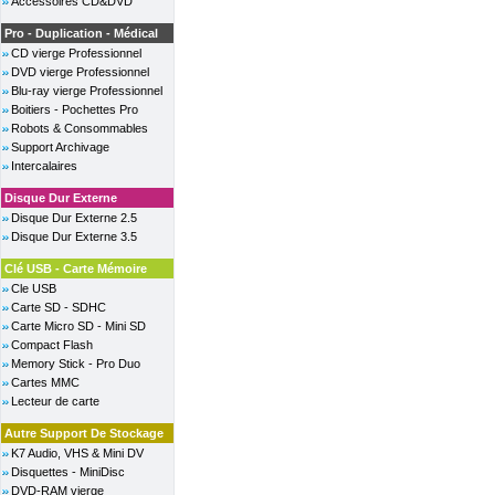
Accessoires CD&DVD
Pro - Duplication - Médical
CD vierge Professionnel
DVD vierge Professionnel
Blu-ray vierge Professionnel
Boitiers - Pochettes Pro
Robots & Consommables
Support Archivage
Intercalaires
Disque Dur Externe
Disque Dur Externe 2.5
Disque Dur Externe 3.5
Clé USB - Carte Mémoire
Cle USB
Carte SD - SDHC
Carte Micro SD - Mini SD
Compact Flash
Memory Stick - Pro Duo
Cartes MMC
Lecteur de carte
Autre Support De Stockage
K7 Audio, VHS & Mini DV
Disquettes - MiniDisc
DVD-RAM vierge