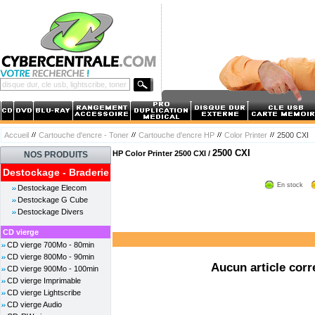
Accueil
Cartouche d'encre - Toner
Cartouche d'encre HP
Color Printer
2500 CXI
2500 CXI
HP Color Printer 2500 CXI /
NOS PRODUITS
Destockage - Braderie
En stock
Destockage Elecom
Destockage G Cube
Destockage Divers
CD vierge
CD vierge 700Mo - 80min
CD vierge 800Mo - 90min
Aucun article corr
CD vierge 900Mo - 100min
CD vierge Imprimable
CD vierge Lightscribe
CD vierge Audio