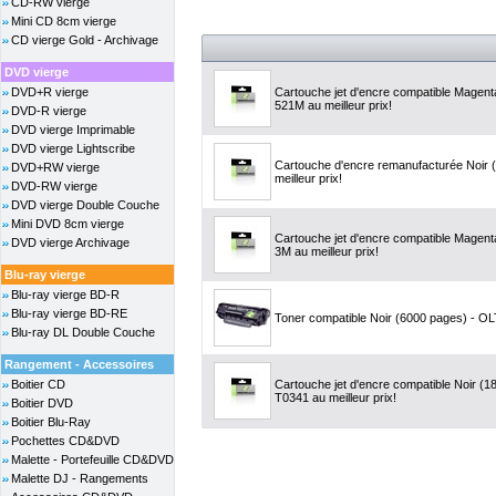
CD-RW vierge
Mini CD 8cm vierge
CD vierge Gold - Archivage
DVD vierge
DVD+R vierge
Cartouche jet d'encre compatible Magent
521M au meilleur prix!
DVD-R vierge
DVD vierge Imprimable
DVD vierge Lightscribe
Cartouche d'encre remanufacturée Noir (
DVD+RW vierge
meilleur prix!
DVD-RW vierge
DVD vierge Double Couche
Mini DVD 8cm vierge
Cartouche jet d'encre compatible Magen
DVD vierge Archivage
3M au meilleur prix!
Blu-ray vierge
Blu-ray vierge BD-R
Blu-ray vierge BD-RE
Toner compatible Noir (6000 pages) - OLT
Blu-ray DL Double Couche
Rangement - Accessoires
Boitier CD
Cartouche jet d'encre compatible Noir (
T0341 au meilleur prix!
Boitier DVD
Boitier Blu-Ray
Pochettes CD&DVD
Malette - Portefeuille CD&DVD
Malette DJ - Rangements