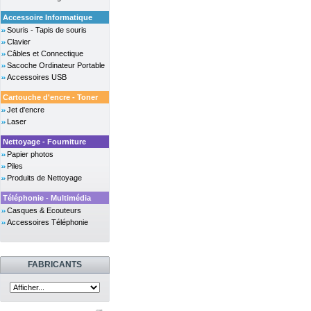
Accessoire Informatique
Souris - Tapis de souris
Clavier
Câbles et Connectique
Sacoche Ordinateur Portable
Accessoires USB
Cartouche d'encre - Toner
Jet d'encre
Laser
Nettoyage - Fourniture
Papier photos
Piles
Produits de Nettoyage
Téléphonie - Multimédia
Casques & Ecouteurs
Accessoires Téléphonie
FABRICANTS