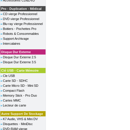
Accessoires CD&DVD
Pro - Duplication - Médical
CD vierge Professionnel
DVD vierge Professionnel
Blu-ray vierge Professionnel
Boitiers - Pochettes Pro
Robots & Consommables
Support Archivage
Intercalaires
Disque Dur Externe
Disque Dur Externe 2.5
Disque Dur Externe 3.5
Clé USB - Carte Mémoire
Cle USB
Carte SD - SDHC
Carte Micro SD - Mini SD
Compact Flash
Memory Stick - Pro Duo
Cartes MMC
Lecteur de carte
Autre Support De Stockage
K7 Audio, VHS & Mini DV
Disquettes - MiniDisc
DVD-RAM vierge